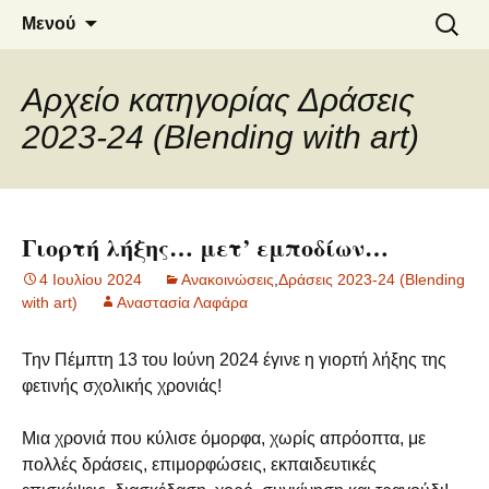
6o ΔΗΜΟΤΙΚΟ ΣΧΟΛΕΙΟ
Μετάβαση
Αναζήτ
Μενού
σε
για:
ΝΑΟΥΣΑΣ
περιεχόμενο
Αρχείο κατηγορίας Δράσεις
2023-24 (Blending with art)
Γιορτή λήξης… μετ’ εμποδίων…
4 Ιουλίου 2024
Ανακοινώσεις
,
Δράσεις 2023-24 (Blending
with art)
Αναστασία Λαφάρα
Την Πέμπτη 13 του Ιούνη 2024 έγινε η γιορτή λήξης της
φετινής σχολικής χρονιάς!
Μια χρονιά που κύλισε όμορφα, χωρίς απρόοπτα, με
πολλές δράσεις, επιμορφώσεις, εκπαιδευτικές