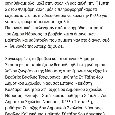
ευχηθήκαμε όλοι μαζί στην σχολική μας αυλή, την Πέμπτη
22 του Φλεβάρη 2024, μόλις πληροφορηθήκαμε τα
ευχάριστα νέα, με την Διευθύντρια να καλεί την Κέλλυ για
να την χειροκροτήσει όλο το σχολείο!
Πιο αναλυτικά, επελέγησαν από την αρμόδια επιτροπή
του Δήμου Νάουσας τα βραβεία και οι έπαινοι των
μαθητών και μαθητριών που συμμετείχαν στο διαγωνισμό
«Γίνε νονός της Αποκριάς 2024».
Συγκεκριμένα, τα βραβεία και οι έπαινοι «Δημήτρης
Σκούπερ», τα οποία έχουν θεσμοθετηθεί στη μνήμη του
λαϊκού ζωγράφου της Νάουσας απονέμονται ως εξής:1ο
Βραβείο: Βασίλης Τσαρνούχας, μαθητής Στ’ Τάξης 4ου
Δημοτικού Σχολείου ΝάουσαςΈπαινοι:- Ιοκάστη
Καλδάρα, μαθήτρια Στ’ Τάξης 8ου Δημοτικού Σχολείου
Νάουσας- Ελισάβετ Χατζηκώστα, μαθήτρια Στ’ τάξης 7ου
Δημοτικού Σχολείου Νάουσας- Κέλλυ Τρεμπελή,
μαθήτρια Στ’ τάξης 6ου Δημοτικού Σχολείου Νάουσας-
Βασίλης Καϊμακάμης, μαθητής Στ’ τάξης 9ου Δημοτικού