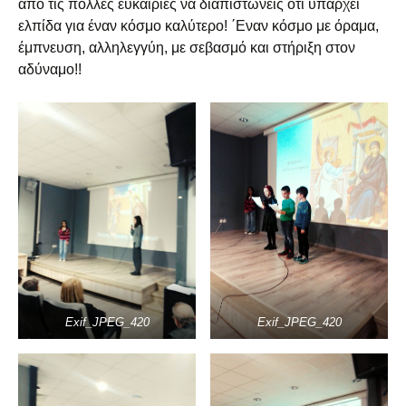
από τις πολλές ευκαιρίες να διαπιστώνεις ότι υπάρχει
ελπίδα για έναν κόσμο καλύτερο! ΄Εναν κόσμο με όραμα,
έμπνευση, αλληλεγγύη, με σεβασμό και στήριξη στον
αδύναμο!!
Exif_JPEG_420
Exif_JPEG_420