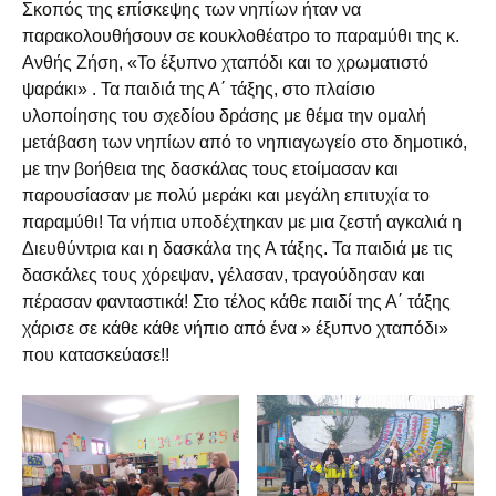
Σκοπός της επίσκεψης των νηπίων ήταν να
παρακολουθήσουν σε κουκλοθέατρο το παραμύθι της κ.
Ανθής Ζήση, «Το έξυπνο χταπόδι και το χρωματιστό
ψαράκι» . Τα παιδιά της Α΄ τάξης, στο πλαίσιο
υλοποίησης του σχεδίου δράσης με θέμα την ομαλή
μετάβαση των νηπίων από το νηπιαγωγείο στο δημοτικό,
με την βοήθεια της δασκάλας τους ετοίμασαν και
παρουσίασαν με πολύ μεράκι και μεγάλη επιτυχία το
παραμύθι! Τα νήπια υποδέχτηκαν με μια ζεστή αγκαλιά η
Διευθύντρια και η δασκάλα της Α τάξης. Τα παιδιά με τις
δασκάλες τους χόρεψαν, γέλασαν, τραγούδησαν και
πέρασαν φανταστικά! Στο τέλος κάθε παιδί της Α΄ τάξης
χάρισε σε κάθε κάθε νήπιο από ένα » έξυπνο χταπόδι»
που κατασκεύασε!!