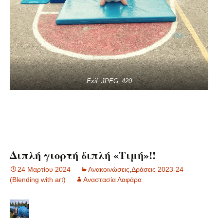
Exif_JPEG_420
Διπλή γιορτή διπλή «Τιμή»!!
24 Μαρτίου 2024
Ανακοινώσεις
,
Δράσεις 2023-24
(Blending with art)
Αναστασία Λαφάρα