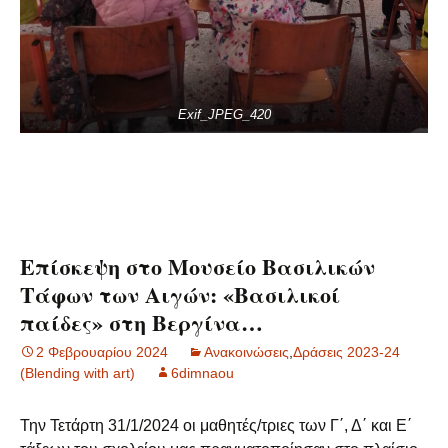
Exif_JPEG_420
Επίσκεψη στο Μουσείο Βασιλικών
Τάφων των Αιγών: «Βασιλικοί
παίδες» στη Βεργίνα…
2 Φεβρουαρίου 2024
Ανακοινώσεις
,
Δράσεις 2023-24
(Blending with art)
6dimnaou
Την Τετάρτη 31/1/2024 οι μαθητές/τριες των Γ΄, Δ΄ και Ε΄