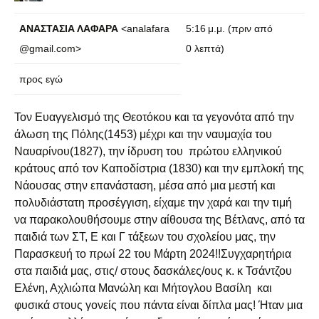
ΑΝΑΣΤΑΣΙΑ ΛΑΦΑΡΑ
<analafara
5:16 μ.μ. (πριν από
@gmail.com>
0 λεπτά)
προς εγώ
Τον Ευαγγελισμό της Θεοτόκου και τα γεγονότα από την
άλωση της Πόλης(1453) μέχρι και την ναυμαχία του
Ναυαρίνου(1827), την ίδρυση του πρώτου ελληνικού
κράτους από τον Καποδίστρια (1830) και την εμπλοκή της
Νάουσας στην επανάσταση, μέσα από μια μεστή και
πολυδιάστατη προσέγγιση, είχαμε την χαρά και την τιμή
να παρακολουθήσουμε στην αίθουσα της Βέτλανς, από τα
παιδιά των ΣΤ, Ε και Γ τάξεων του σχολείου μας, την
Παρασκευή το πρωί 22 του Μάρτη 2024!!Συγχαρητήρια
στα παιδιά μας, στις/ στους δασκάλες/ους κ. κ Τσάντζου
Ελένη, Αχλιώπα Μανώλη και Μήτογλου Βασίλη και
φυσικά στους γονείς που πάντα είναι δίπλα μας! Ήταν μια