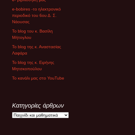
e-bobires -το ηλεκτρονικό
περιοδικό του 6ου Δ. Σ.
Νάουσας
To blog του κ. Βασίλη
Μήτογλου
Το blog της κ. Αναστασίας
Λαφάρα
Το blog της κ. Ειρήνης
Μητσκοπούλου
Το κανάλι μας στο YouTube
Κατηγορίες άρθρων
Κ
α
τ
η