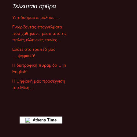
Τελευταία άρθρα
γ
ο
Υποδυόμαστε ρόλους….
ρ
ί
Γνωρίζοντας επαγγέλματα
ε
που χάθηκαν…μέσα από τις
ς
παλιές ελληνικές ταινίες…
ά
Ελάτε στο τραπέζι μας
ρ
….ψηφιακά!
θ
ρ
Η διατροφική πυραμίδα… in
ω
English!
ν
Η ψηφιακή μας προσέγγιση
του Μίκη…
Athens Time