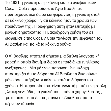
Tο 1931 η γνωστή αμερικάνικη εταιρία αναψυκτικών
Coca – Cola παρουσίασε το Άγιο Βασίλη με
πρωτοχρονιάτικα δώρα και φορώντας τη γνωστή στολή
σε κόκκινο χρώμα , γιατί κόκκινο ήταν το χρώμα των
προϊόντων της . Η διαφήμιση αυτή ήταν επιτυχής με
μεγάλη δημοτικότητα. Η μακρόχρονη χρήση του σε
διαφημίσεις της Coca ? Cola παγίωσε την εμφάνιση του
Αϊ Βασίλη και ειδικά τα κόκκινα ρούχα .
Ο Αϊ Βασίλης αποτελεί σήμερα μια διεθνή λαογραφική
μορφή η οποία διανέμει δώρα σε παιδιά και ενηλίκους
ανεξαιρέτως . Μια μάλλον παρανοημένη εκδοχή
υποστηρίζει ότι τα δώρα του Αϊ Βασίλη τα δικαιούνται
μόνο όσοι υπήρξαν « καλοί» κατά τη διάρκεια του
χρόνου. Η παρουσία του είναι γνωστή με κόκκινη στολή
, λευκή γενειάδα , τα γυαλιά του , πάντα χαμογελαστός ,
με το σάκο με τα δώρα , πάνω σε έλκηθρο που το
σέρνουν τάρανδοι .