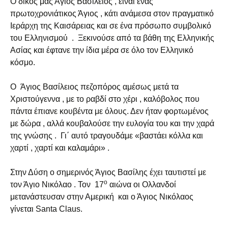
Ο δικός μας Άγιος Βασίλειος , είναι ένας
πρωτοχρονιάτικος Άγιος , κάτι ανάμεσα στον πραγματικό
Ιεράρχη της Καισάρειας και σε ένα πρόσωπο συμβολικό
του Ελληνισμού . Ξεκινούσε από τα βάθη της Ελληνικής
Ασίας και έφτανε την ίδια μέρα σε όλο τον Ελληνικό
κόσμο.
Ο Άγιος Βασίλειος πεζοπόρος αμέσως μετά τα
Χριστούγεννα , με το ραβδί στο χέρι , καλόβολος που
πάντα έπιανε κουβέντα με όλους. Δεν ήταν φορτωμένος
με δώρα , αλλά κουβαλούσε την ευλογία του και την χαρά
της γνώσης . Γι΄ αυτό τραγουδάμε «βαστάει κόλλα και
χαρτί , χαρτί και καλαμάρι» .
Στην Δύση ο σημερινός Άγιος Βασίλης έχει ταυτιστεί με
ο
τον Άγιο Νικόλαο . Τον 17
αιώνα οι Ολλανδοί
μετανάστευσαν στην Αμερική και ο Άγιος Νικόλαος
γίνεται Santa Claus.