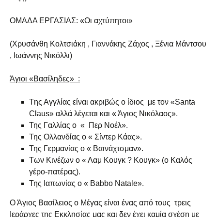
ΟΜΑΔΑ ΕΡΓΑΣΙΑΣ: «Οι αχτύπητοι»
(Χρυσάνθη Κολτσιάκη , Γιαννάκης Ζάχος , Ξένια Μάντσου
, Ιωάννης Νικόλλι)
Άγιοι «Βασίληδες» :
Tης Αγγλίας είναι ακριβώς ο ίδιος με τον «Santa
Claus» αλλά λέγεται και « Άγιος Νικόλαος».
Της Γαλλίας ο « Περ Νοέλ».
Της Ολλανδίας ο « Σίντερ Κάας».
Της Γερμανίας ο « Βαινάχτσμαν».
Των Κινέζων ο « Λαμ Κουγκ ? Κουγκ» (ο Καλός
γέρο-πατέρας).
Της Ιαπωνίας ο « Babbo Natale».
Ο Άγιος Βασίλειος ο Μέγας είναι ένας από τους τρεις
Ιεράρχες της Εκκλησίας μας και δεν έχει καμία σχέση με