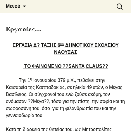
6o ΔΗΜΟΤΙΚΟ ΣΧΟΛΕΙΟ
Μετάβαση
Αναζήτ
Μενού
σε
για:
ΝΑΟΥΣΑΣ
περιεχόμενο
Εργασίες…
ου
ΕΡΓΑΣΙΑ Δ? ΤΑΞΗΣ 6
ΔΗΜΟΤΙΚΟΥ ΣΧΟΛΕΙΟΥ
ΝΑΟΥΣΑΣ
ΤΟ ΦΑΙΝΟΜΕΝΟ ??
SANTA
CLAUS
??
η
Την 1
Ιανουαρίου 379 μ.Χ., πεθαίνει στην
Καισαρεία της Καππαδοκίας, σε ηλικία 49 ετών, ο Μέγας
Βασίλειος. Οι σύγχρονοί του ενώ ζούσε ακόμη, τον
ονόμασαν ??Μέγα??, τόσο για την πίστη, την σοφία και τη
σωφροσύνη του, όσο για τη φιλανθρωπία του και την
γενναιοδωρία του.
Κατά τη διάρκεια της θητείας του, ως Μητροπολίτης