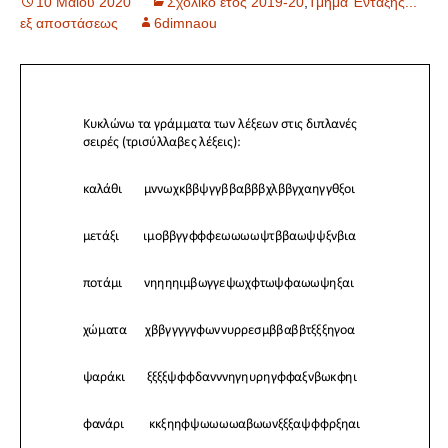
10 Μαΐου 2020
Σχολικό έτος 2019-20
,
Τμήμα Ένταξης...
εξ αποστάσεως
6dimnaou