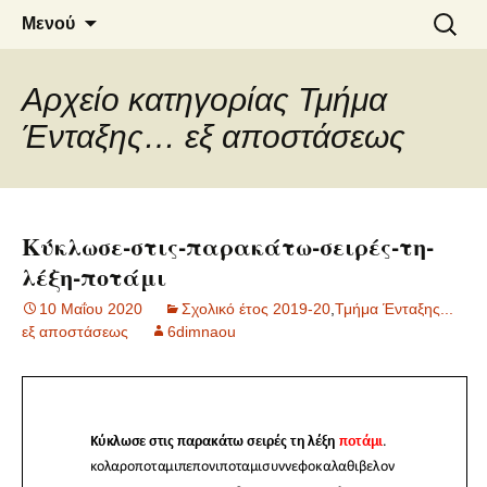
6o ΔΗΜΟΤΙΚΟ ΣΧΟΛΕΙΟ
Μετάβαση
Αναζήτ
Μενού
σε
για:
ΝΑΟΥΣΑΣ
περιεχόμενο
Αρχείο κατηγορίας Τμήμα
Ένταξης… εξ αποστάσεως
Κύκλωσε-στις-παρακάτω-σειρές-τη-
λέξη-ποτάμι
10 Μαΐου 2020
Σχολικό έτος 2019-20
,
Τμήμα Ένταξης...
εξ αποστάσεως
6dimnaou