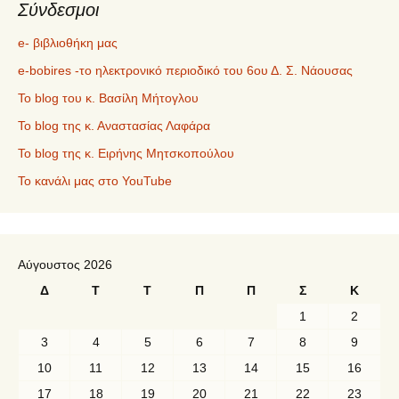
Σύνδεσμοι
e- βιβλιοθήκη μας
e-bobires -το ηλεκτρονικό περιοδικό του 6ου Δ. Σ. Νάουσας
To blog του κ. Βασίλη Μήτογλου
Το blog της κ. Αναστασίας Λαφάρα
Το blog της κ. Ειρήνης Μητσκοπούλου
Το κανάλι μας στο YouTube
Αύγουστος 2026
Δ
Τ
Τ
Π
Π
Σ
Κ
1
2
3
4
5
6
7
8
9
10
11
12
13
14
15
16
17
18
19
20
21
22
23