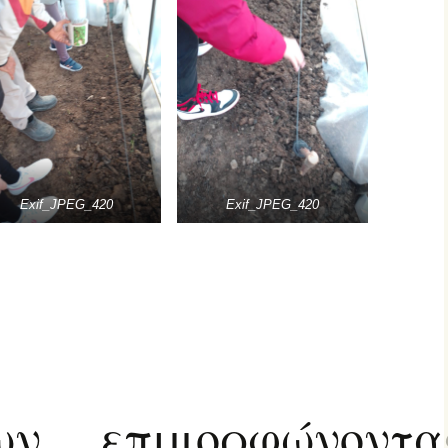
Exif_JPEG_420
Exif_JPEG_420
ων….επιμορφώνοντα