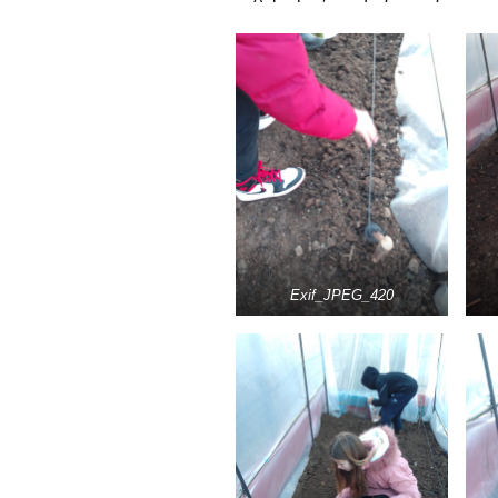
ε
Γ
α
Ε
α
Τ
α
Exif_JPEG_420