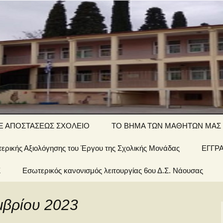
ΤΙΚΟ ΣΧΟΛΕΙΟ
Ξ ΑΠΟΣΤΑΣΕΩΣ ΣΧΟΛΕΙΟ
ΤΟ ΒΗΜΑ ΤΩΝ ΜΑΘΗΤΩΝ ΜΑΣ
ερικής Αξιολόγησης του Έργου της Σχολικής Μονάδας
΄ τάξη… εξ
Αινίγματα-
ΕΓΓΡ
ποστάσεως
σπαζοκεφαλιές
Σ
 Σχολείου
Εσωτερικός κανονισμός λειτουργίας 6ου Δ.Σ. Νάουσας
΄ τάξη… εξ
Εργασίες
ποστάσεως
έων &
μβρίου 2023
1 τάξη… εξ
ποστάσεως
οί μας