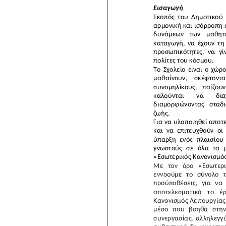
ε
Γ
α
Ε
α
Τ
α