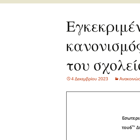
Γ
Οι μαθητές/ρι
α
Εγκεκριμέ
Δ
α
κανονισμός
Ε
α
του σχολεί
Σ
α
4 Δεκεμβρίου 2023
Ανακοινώσ
Τ
Α
α
Γ
α
Π