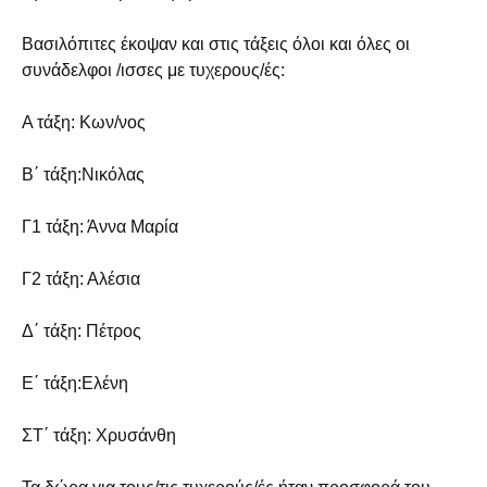
Βασιλόπιτες έκοψαν και στις τάξεις όλοι και όλες οι
συνάδελφοι /ισσες με τυχερους/ές:
Α τάξη: Κων/νος
Β΄ τάξη:Νικόλας
Γ1 τάξη: Άννα Μαρία
Γ2 τάξη: Αλέσια
Δ΄ τάξη: Πέτρος
Ε΄ τάξη:Ελένη
ΣΤ΄ τάξη: Χρυσάνθη