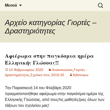
6o ΔΗΜΟΤΙΚΟ ΣΧΟΛΕΙΟ
Μετάβαση
Αναζήτ
Μενού
σε
για:
ΝΑΟΥΣΑΣ
περιεχόμενο
Αρχείο κατηγορίας Γιορτές –
Δραστηριότητες
Αφιέρωμα στην παγκόσμια ημέρα
Ελληνικής Γλώσσας!!
14 Φεβρουαρίου 2020
Ανακοινώσεις
,
Γιορτές -
Δραστηριότητες
,
Σχολικό έτος 2019-20
6dimnaou
Την Παρασκευή 14 του Φλεβάρη 2020
πραγματοποιήθηκε αφιέρωμα στην παγκόσμια ημέρα της
Ελληνικής Γλώσσας, από τους/τις μαθητές/ριες όλων των
τάξεων του σχολείου μας!