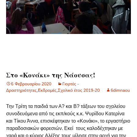
Στο «Κονάκι» της Νάουσας!
6 Φεβρουαρίου 2020
Γιορτές -
Δραστηριότητες
,
Εκδρομές
,
Σχολικό έτος 2019-20
6dimnaou
Την Τρίτη τα παιδιά των Α? και Β? τάξεων του σχολείου
συνοδευόμενα από τις εκπ/κούς κ.κ. Ψυρίδου Κατερίνα
και Τίκου Άννα, επισκέφτηκαν το «Κονάκι», το εργαστήριο
παραδοσιακών φορεσιών. Εκεί τους καλοδέχτηκαν με
χαρά και ο κύριος Αλέξης τους μίλησε στην αρχή για την