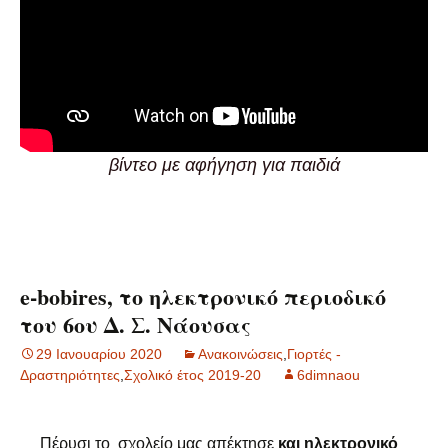
βίντεο με αφήγηση για παιδιά
e-bobires, το ηλεκτρονικό περιοδικό
του 6ου Δ. Σ. Νάουσας
29 Ιανουαρίου 2020
Ανακοινώσεις
,
Γιορτές -
Δραστηριότητες
,
Σχολικό έτος 2019-20
6dimnaou
Πέρυσι το σχολείο μας απέκτησε
και ηλεκτρονικό