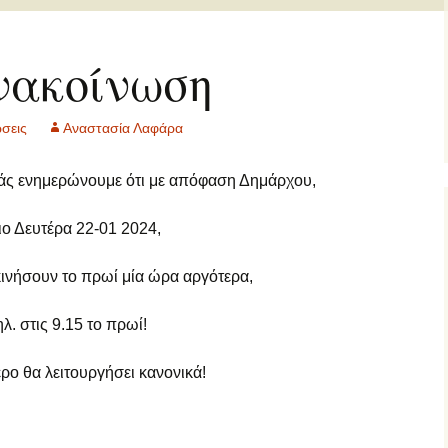
2 τάξη… εξ
ες μας
ποστάσεως
νακοίνωση
΄ τάξη… εξ
ποστάσεως
σεις
Αναστασία Λαφάρα
΄ τάξη… εξ
ποστάσεως
σάς ενημερώνουμε ότι με απόφαση Δημάρχου,
τ΄ τάξη… εξ
ποστάσεως
ιο Δευτέρα 22-01 2024,
ΠΕ… εξ αποστάσεως
κινήσουν το πρωί μία ώρα αργότερα,
γγλικά… εξ
λ. στις 9.15 το πρωί!
ποστάσεως
ρο θα λειτουργήσει κανονικά!
αλλικά… εξ
ποστάσεως
αράλληλη στήριξη…