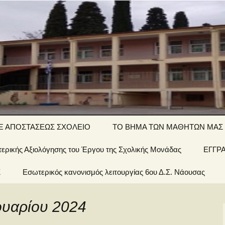
ΤΙΚΟ ΣΧΟΛΕΙΟ
Ξ ΑΠΟΣΤΑΣΕΩΣ ΣΧΟΛΕΙΟ
ΤΟ ΒΗΜΑ ΤΩΝ ΜΑΘΗΤΩΝ ΜΑΣ
ερικής Αξιολόγησης του Έργου της Σχολικής Μονάδας
΄ τάξη… εξ
Αινίγματα-
ΕΓΓΡ
ποστάσεως
σπαζοκεφαλιές
Σ
 Σχολείου
Εσωτερικός κανονισμός λειτουργίας 6ου Δ.Σ. Νάουσας
΄ τάξη… εξ
Εργασίες
ποστάσεως
έων &
ουαρίου 2024
1 τάξη… εξ
ποστάσεως
οί μας