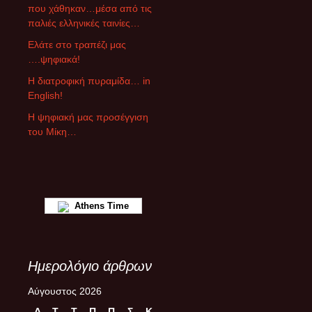
ε
που χάθηκαν…μέσα από τις
ς
παλιές ελληνικές ταινίες…
ά
Ελάτε στο τραπέζι μας
ρ
….ψηφιακά!
θ
ρ
Η διατροφική πυραμίδα… in
ω
English!
ν
Η ψηφιακή μας προσέγγιση
του Μίκη…
Athens Time
Ημερολόγιο άρθρων
Αύγουστος 2026
Δ
Τ
Τ
Π
Π
Σ
Κ