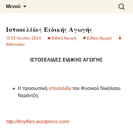
6o ΔΗΜΟΤΙΚΟ ΣΧΟΛΕΙΟ
Μετάβαση
Αναζήτ
Μενού
σε
για:
ΝΑΟΥΣΑΣ
περιεχόμενο
Ιστοσελίδες Ειδικής Αγωγής
23 Ιουνίου 2014
Ειδική Αγωγή
Ειδική Αγωγή
6dimnaou
ΙΣΤΟΣΕΛΙΔΕΣ ΕΙΔΙΚΗΣ ΑΓΩΓΗΣ
Η προσωπική
ιστοσελίδα
του Φυσικού Νικόλαου
Νεράντζη:
http://4myfiles.wordpress.com/