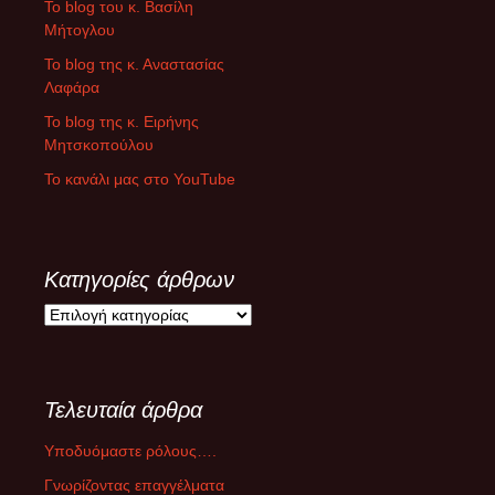
To blog του κ. Βασίλη
Μήτογλου
Το blog της κ. Αναστασίας
Λαφάρα
Το blog της κ. Ειρήνης
Μητσκοπούλου
Το κανάλι μας στο YouTube
Κατηγορίες άρθρων
Κ
α
τ
η
Τελευταία άρθρα
γ
ο
Υποδυόμαστε ρόλους….
ρ
ί
Γνωρίζοντας επαγγέλματα