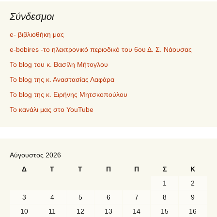
Σύνδεσμοι
e- βιβλιοθήκη μας
e-bobires -το ηλεκτρονικό περιοδικό του 6ου Δ. Σ. Νάουσας
To blog του κ. Βασίλη Μήτογλου
Το blog της κ. Αναστασίας Λαφάρα
Το blog της κ. Ειρήνης Μητσκοπούλου
Το κανάλι μας στο YouTube
Αύγουστος 2026
Δ
Τ
Τ
Π
Π
Σ
Κ
1
2
3
4
5
6
7
8
9
10
11
12
13
14
15
16