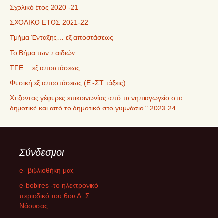
Σχολικό έτος 2020 -21
ΣΧΟΛΙΚΟ ΕΤΟΣ 2021-22
Τμήμα Ένταξης… εξ αποστάσεως
Το Βήμα των παιδιών
ΤΠΕ… εξ αποστάσεως
Φυσική εξ αποστάσεως (Ε -ΣΤ τάξεις)
Χτίζοντας γέφυρες επικοινωνίας από το νηπιαγωγείο στο
δημοτικό και από το δημοτικό στο γυμνάσιο." 2023-24
Σύνδεσμοι
e- βιβλιοθήκη μας
e-bobires -το ηλεκτρονικό
περιοδικό του 6ου Δ. Σ.
Νάουσας