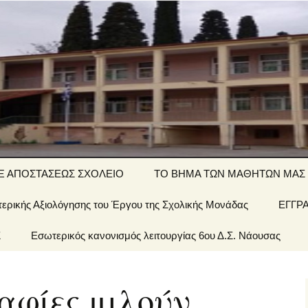
ΤΙΚΟ ΣΧΟΛΕΙΟ
Ξ ΑΠΟΣΤΑΣΕΩΣ ΣΧΟΛΕΙΟ
ΤΟ ΒΗΜΑ ΤΩΝ ΜΑΘΗΤΩΝ ΜΑΣ
ερικής Αξιολόγησης του Έργου της Σχολικής Μονάδας
΄ τάξη… εξ
Αινίγματα-
ΕΓΓΡ
ποστάσεως
σπαζοκεφαλιές
Σ
 Σχολείου
Εσωτερικός κανονισμός λειτουργίας 6ου Δ.Σ. Νάουσας
΄ τάξη… εξ
Εργασίες
ποστάσεως
έων &
αφίες μιλούν…
1 τάξη… εξ
ποστάσεως
οί μας