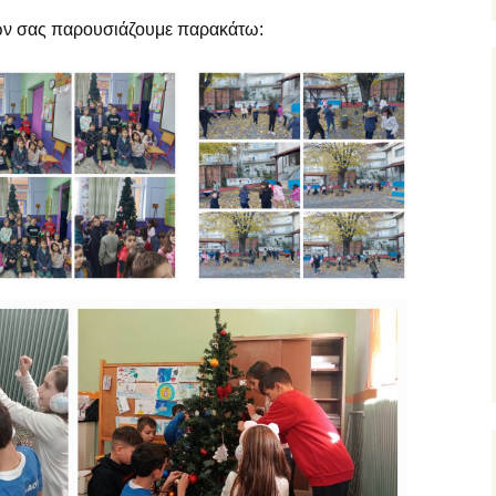
ξ αποστάσεως
ών σας παρουσιάζουμε παρακάτω:
υμναστική… εξ
ποστάσεως
ικαστικά… εξ
ποστάσεως
μήμα Ένταξης… εξ
ποστάσεως