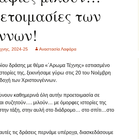
οετοιμασίες των
2 τάξη… εξ
ες μας
ποστάσεως
ννων!
΄ τάξη… εξ
ποστάσεως
΄ τάξη… εξ
χνης, 2024-25
Αναστασία Λαφάρα
ποστάσεως
τ΄ τάξη… εξ
δίου δράσης με θέμα «΄Αρωμα Τέχνης» εστιασμένο
ποστάσεως
ιστορίες της, ξεκινήσαμε γύρω στις 20 του Νοέμβρη
οδοχή των Χριστουγέννων.
ΠΕ… εξ αποστάσεως
πώνουν καθημερινά όλη αυτήν προετοιμασία σε
γγλικά… εξ
ποστάσεως
ι συζητούν…. μιλούν… με όμορφες ιστορίες της
στην τάξη, στην αυλή στο διάδρομο… στο σπίτι…στο
αλλικά… εξ
ποστάσεως
αυτές τις δράσεις περνάμε υπέροχα, διασκεδάσουμε
αράλληλη στήριξη…