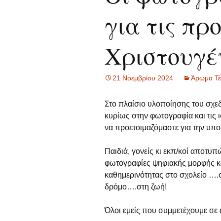
για τις πρ
Γ
Οι μαθητές/ρι
α
Χριστουγέ
Δ
α
Ε
21 Νοεμβρίου 2024
Άρωμα Τέ
α
Σ
Στο πλαίσιο υλοποίησης του σχε
α
κυρίως στην φωτογραφία και τις 
να προετοιμαζόμαστε για την υπ
Τ
Παιδιά, γονείς κι εκπ/κοί αποτυ
Α
α
φωτογραφίες ψηφιακής μορφής κα
καθημερινότητας στο σχολείο ….
Γ
δρόμο….στη ζωή!
α
Όλοι εμείς που συμμετέχουμε σε 
Π