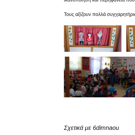
ε
Γ
Τους αξίζουν πολλά συγχαρητήρια
α
Ε
α
Τ
α
Σχετικά με 6dimnaou