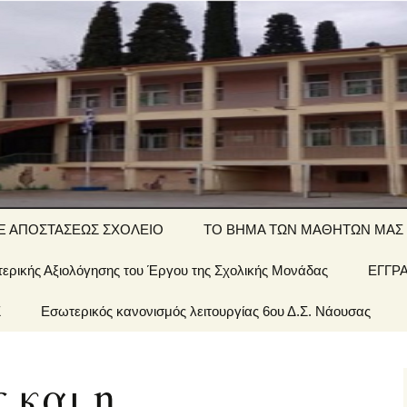
ΤΙΚΟ ΣΧΟΛΕΙΟ
Ξ ΑΠΟΣΤΑΣΕΩΣ ΣΧΟΛΕΙΟ
ΤΟ ΒΗΜΑ ΤΩΝ ΜΑΘΗΤΩΝ ΜΑΣ
ερικής Αξιολόγησης του Έργου της Σχολικής Μονάδας
΄ τάξη… εξ
Αινίγματα-
ΕΓΓΡ
ποστάσεως
σπαζοκεφαλιές
Σ
 Σχολείου
Εσωτερικός κανονισμός λειτουργίας 6ου Δ.Σ. Νάουσας
΄ τάξη… εξ
Εργασίες
ποστάσεως
έων &
 και η
1 τάξη… εξ
ποστάσεως
οί μας