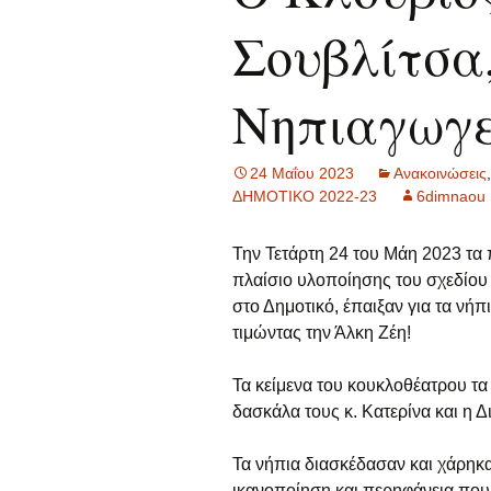
Σουβλίτσα
Γ
Οι μαθητές/ρι
α
Νηπιαγωγ
Δ
α
Ε
24 Μαΐου 2023
Ανακοινώσεις
,
α
ΔΗΜΟΤΙΚΟ 2022-23
6dimnaou
Σ
α
Την Τετάρτη 24 του Μάη 2023 τα 
πλαίσιο υλοποίησης του σχεδίου
Τ
στο Δημοτικό, έπαιξαν για τα νή
τιμώντας την Άλκη Ζέη!
Α
α
Τα κείμενα του κουκλοθέατρου τα 
Γ
δασκάλα τους κ. Κατερίνα και η Δ
α
Τα νήπια διασκέδασαν και χάρηκα
Π
ικανοποίηση και περηφάνεια που 