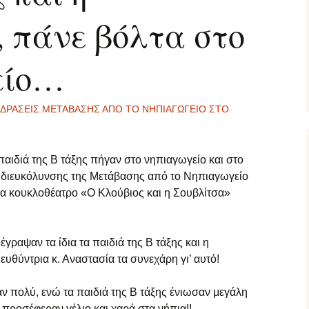
, πάνε βόλτα στο
2 τάξη… εξ
ες μας
ποστάσεως
είο…
΄ τάξη… εξ
ποστάσεως
΄ τάξη… εξ
ΔΡΑΣΕΙΣ ΜΕΤΑΒΑΣΗΣ ΑΠΟ ΤΟ ΝΗΠΙΑΓΩΓΕΙΟ ΣΤΟ
ποστάσεως
τ΄ τάξη… εξ
ποστάσεως
παιδιά της Β τάξης πήγαν στο νηπιαγωγείο και στο
 διευκόλυνσης της Μετάβασης από το Νηπιαγωγείο
ΠΕ… εξ αποστάσεως
πια κουκλοθέατρο «Ο Κλούβιος και η Σουβλίτσα»
γγλικά… εξ
ποστάσεως
έγραψαν τα ίδια τα παιδιά της Β τάξης και η
αλλικά… εξ
ιευθύντρια κ. Αναστασία τα συνεχάρη γι’ αυτό!
ποστάσεως
ν πολύ, ενώ τα παιδιά της Β τάξης ένιωσαν μεγάλη
αράλληλη στήριξη…
προσέφεραν γέλιο και χαρά στα νήπια!!