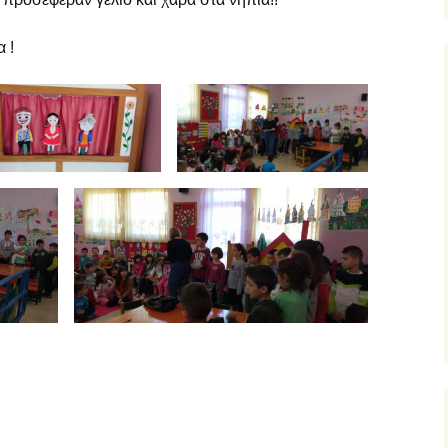
ξ αποστάσεως
υμναστική… εξ
 !
ποστάσεως
ικαστικά… εξ
ποστάσεως
μήμα Ένταξης… εξ
ποστάσεως