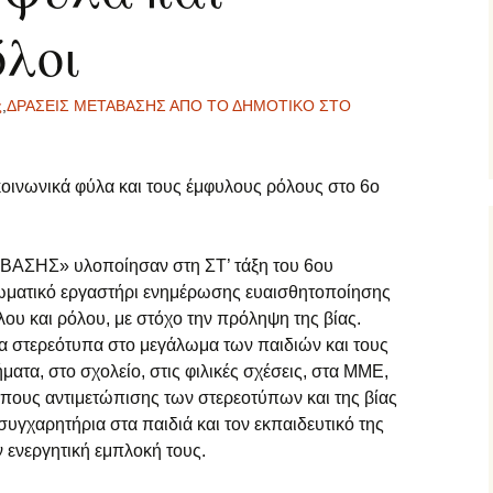
όλοι
2 τάξη… εξ
ες μας
ποστάσεως
΄ τάξη… εξ
ς
,
ΔΡΑΣΕΙΣ ΜΕΤΑΒΑΣΗΣ ΑΠΟ ΤΟ ΔΗΜΟΤΙΚΟ ΣΤΟ
ποστάσεως
΄ τάξη… εξ
ποστάσεως
κοινωνικά φύλα και τους έμφυλους ρόλους στο 6ο
τ΄ τάξη… εξ
ποστάσεως
ΣΒΑΣΗΣ» υλοποίησαν στη ΣΤ’ τάξη του 6ου
ωματικό εργαστήρι ενημέρωσης ευαισθητοποίησης
ΠΕ… εξ αποστάσεως
ύλου και ρόλου, με στόχο την πρόληψη της βίας.
 στερεότυπα στο μεγάλωμα των παιδιών και τους
γγλικά… εξ
ποστάσεως
ατα, στο σχολείο, στις φιλικές σχέσεις, στα ΜΜΕ,
όπους αντιμετώπισης των στερεοτύπων και της βίας
αλλικά… εξ
υγχαρητήρια στα παιδιά και τον εκπαιδευτικό της
ποστάσεως
ν ενεργητική εμπλοκή τους.
αράλληλη στήριξη…