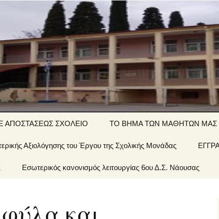
ΤΙΚΟ ΣΧΟΛΕΙΟ
Ξ ΑΠΟΣΤΑΣΕΩΣ ΣΧΟΛΕΙΟ
ΤΟ ΒΗΜΑ ΤΩΝ ΜΑΘΗΤΩΝ ΜΑΣ
ερικής Αξιολόγησης του Έργου της Σχολικής Μονάδας
΄ τάξη… εξ
Αινίγματα-
ΕΓΓΡ
ποστάσεως
σπαζοκεφαλιές
Σ
 Σχολείου
Εσωτερικός κανονισμός λειτουργίας 6ου Δ.Σ. Νάουσας
΄ τάξη… εξ
Εργασίες
ποστάσεως
έων &
 φύλα και
1 τάξη… εξ
ποστάσεως
οί μας