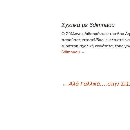
Σχετικά με 6dimnaou
Ο Σύλλογος Διδασκόντων του 6ου Δημ
παρούσας ιστοσελίδας, ευελπιστεί να
ευρύτερη σχολική κοινότητα, τους γον
6dimnaou
→
←
Αλά Γαλλικά….στην Στ1!
Πλοήγηση
άρθρων