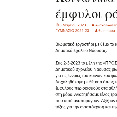
έμφυλοι ρ
Γ
Οι μαθητές/ρι
α
Δ
3 Μαρτίου 2023
Ανακοινώσει
α
ΓΥΜΝΑΣΙΟ 2022-23
6dimnaou
Ε
α
Βιωματικό εργαστήρι με θέμα τα 
Δημοτικό Σχολείο Νάουσας.
Σ
α
Στις 2-3-2023 τα μέλη της «ΠΡΟ
Δημοτικού σχολείου Νάουσας βι
Τ
για τις έννοιες του κοινωνικού φ
Ασχοληθήκαμε με θέματα όπως τα
Α
α
έμφυλους περιορισμούς στα αθλήμ
στη μόδα. Αναζητήσαμε τέλος τρ
Γ
που αυτά αναπαράγουν. Αξίζουν σ
α
τάξης για την ανταπόκριση και τη
Π