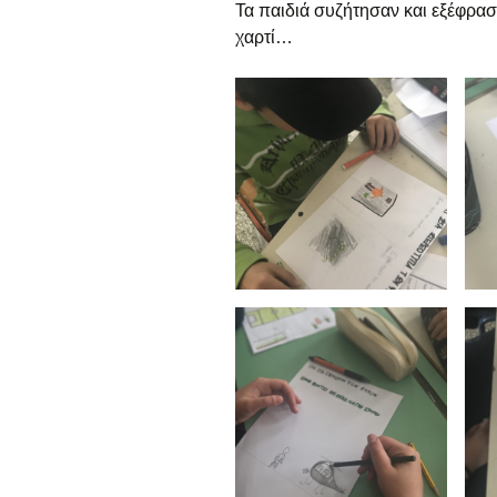
ε
Τα παιδιά συζήτησαν και εξέφρασ
χαρτί…
Γ
α
Ε
α
Τ
α