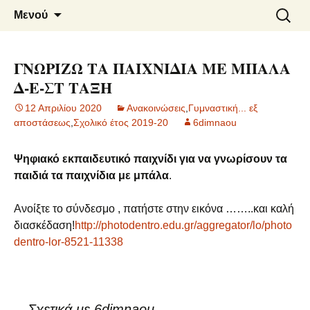
6o ΔΗΜΟΤΙΚΟ ΣΧΟΛΕΙΟ
Μετάβαση
Αναζήτ
Μενού
σε
για:
ΝΑΟΥΣΑΣ
περιεχόμενο
ΓΝΩΡΙΖΩ ΤΑ ΠΑΙΧΝΙΔΙΑ ΜΕ ΜΠΑΛΑ
Δ-Ε-ΣΤ ΤΑΞΗ
12 Απριλίου 2020
Ανακοινώσεις
,
Γυμναστική... εξ
αποστάσεως
,
Σχολικό έτος 2019-20
6dimnaou
Ψηφιακό εκπαιδευτικό παιχνίδι για να γνωρίσουν τα
παιδιά τα παιχνίδια με μπάλα
.
Ανοίξτε το σύνδεσμο , πατήστε στην εικόνα ……..και καλή
διασκέδαση!
http://photodentro.edu.gr/aggregator/lo/photo
dentro-lor-8521-11338
Σχετικά με 6dimnaou