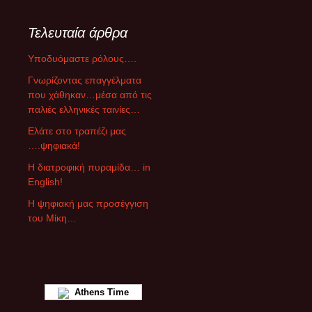
τ
η
Τελευταία άρθρα
γ
ο
Υποδυόμαστε ρόλους….
ρ
ί
Γνωρίζοντας επαγγέλματα
ε
που χάθηκαν…μέσα από τις
ς
παλιές ελληνικές ταινίες…
ά
Ελάτε στο τραπέζι μας
ρ
….ψηφιακά!
θ
ρ
Η διατροφική πυραμίδα… in
ω
English!
ν
Η ψηφιακή μας προσέγγιση
του Μίκη…
Athens Time