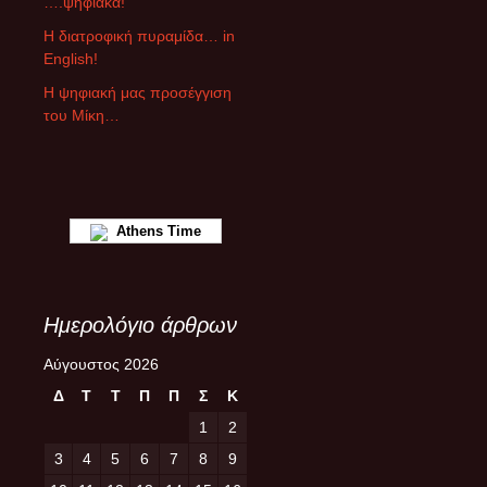
….ψηφιακά!
θ
ρ
Η διατροφική πυραμίδα… in
ω
English!
ν
Η ψηφιακή μας προσέγγιση
του Μίκη…
Athens Time
Ημερολόγιο άρθρων
Αύγουστος 2026
Δ
Τ
Τ
Π
Π
Σ
Κ
1
2
3
4
5
6
7
8
9