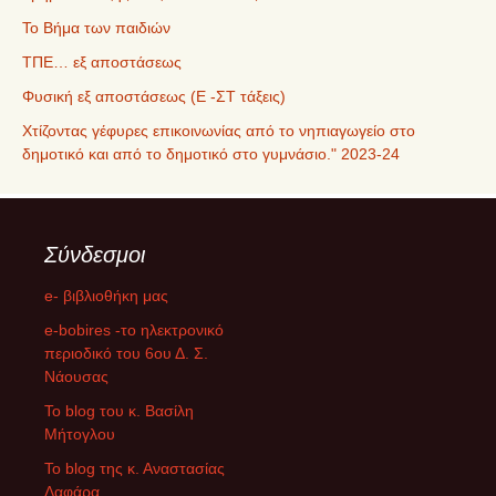
Το Βήμα των παιδιών
ΤΠΕ… εξ αποστάσεως
Φυσική εξ αποστάσεως (Ε -ΣΤ τάξεις)
Χτίζοντας γέφυρες επικοινωνίας από το νηπιαγωγείο στο
δημοτικό και από το δημοτικό στο γυμνάσιο." 2023-24
Σύνδεσμοι
e- βιβλιοθήκη μας
e-bobires -το ηλεκτρονικό
περιοδικό του 6ου Δ. Σ.
Νάουσας
To blog του κ. Βασίλη
Μήτογλου
Το blog της κ. Αναστασίας
Λαφάρα