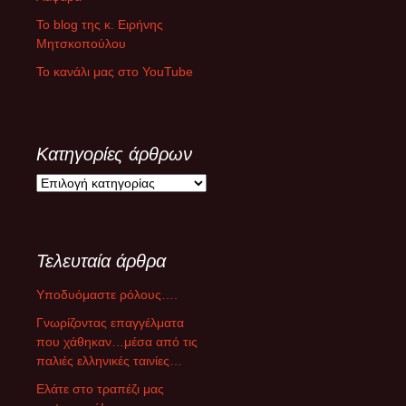
Το blog της κ. Ειρήνης
Μητσκοπούλου
Το κανάλι μας στο YouTube
Κατηγορίες άρθρων
Κ
α
τ
η
Τελευταία άρθρα
γ
ο
Υποδυόμαστε ρόλους….
ρ
ί
Γνωρίζοντας επαγγέλματα
ε
που χάθηκαν…μέσα από τις
ς
παλιές ελληνικές ταινίες…
ά
Ελάτε στο τραπέζι μας
ρ