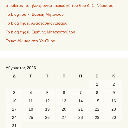
e-bobires -το ηλεκτρονικό περιοδικό του 6ου Δ. Σ. Νάουσας
To blog του κ. Βασίλη Μήτογλου
Το blog της κ. Αναστασίας Λαφάρα
Το blog της κ. Ειρήνης Μητσκοπούλου
Το κανάλι μας στο YouTube
Αύγουστος 2026
Δ
Τ
Τ
Π
Π
Σ
Κ
1
2
3
4
5
6
7
8
9
10
11
12
13
14
15
16
17
18
19
20
21
22
23
24
25
26
27
28
29
30
31