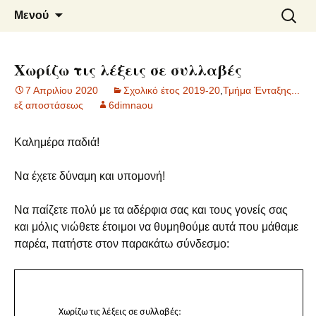
6o ΔΗΜΟΤΙΚΟ ΣΧΟΛΕΙΟ
Μετάβαση
Αναζήτ
Μενού
σε
για:
ΝΑΟΥΣΑΣ
περιεχόμενο
Χωρίζω τις λέξεις σε συλλαβές
7 Απριλίου 2020
Σχολικό έτος 2019-20
,
Τμήμα Ένταξης...
εξ αποστάσεως
6dimnaou
Καλημέρα παδιά!
Να έχετε δύναμη και υπομονή!
Να παίζετε πολύ με τα αδέρφια σας και τους γονείς σας
και μόλις νιώθετε έτοιμοι να θυμηθούμε αυτά που μάθαμε
παρέα, πατήστε στον παρακάτω σύνδεσμο: