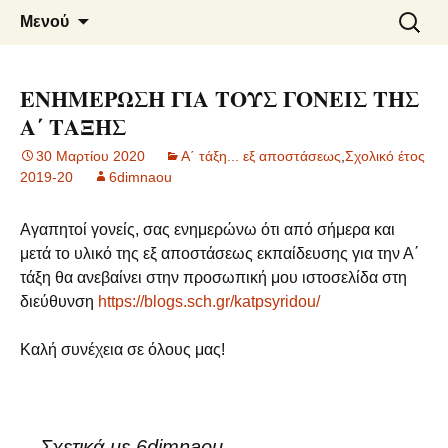
6o ΔΗΜΟΤΙΚΟ ΣΧΟΛΕΙΟ
Μετάβαση
Αναζήτ
Μενού
σε
για:
ΝΑΟΥΣΑΣ
περιεχόμενο
ΕΝΗΜΕΡΩΣΗ ΓΙΑ ΤΟΥΣ ΓΟΝΕΙΣ ΤΗΣ
Α΄ ΤΑΞΗΣ
30 Μαρτίου 2020
Α΄ τάξη... εξ αποστάσεως
,
Σχολικό έτος
2019-20
6dimnaou
Αγαπητοί γονείς, σας ενημερώνω ότι από σήμερα και
μετά το υλικό της εξ αποστάσεως εκπαίδευσης για την Α΄
τάξη θα ανεβαίνει στην προσωπική μου ιστοσελίδα στη
διεύθυνση
https://blogs.sch.gr/katpsyridou/
Καλή συνέχεια σε όλους μας!
Σχετικά με 6dimnaou