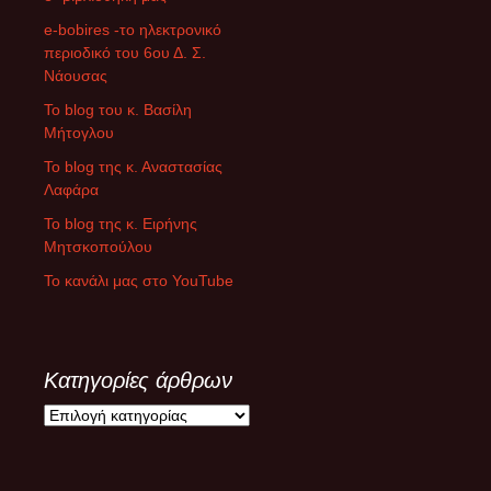
e-bobires -το ηλεκτρονικό
περιοδικό του 6ου Δ. Σ.
Νάουσας
To blog του κ. Βασίλη
Μήτογλου
Το blog της κ. Αναστασίας
Λαφάρα
Το blog της κ. Ειρήνης
Μητσκοπούλου
Το κανάλι μας στο YouTube
Κατηγορίες άρθρων
Κ
α
τ
η