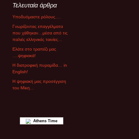
Τελευταία άρθρα
γ
ο
Υποδυόμαστε ρόλους….
ρ
ί
Γνωρίζοντας επαγγέλματα
ε
που χάθηκαν…μέσα από τις
ς
παλιές ελληνικές ταινίες…
ά
Ελάτε στο τραπέζι μας
ρ
….ψηφιακά!
θ
ρ
Η διατροφική πυραμίδα… in
ω
English!
ν
Η ψηφιακή μας προσέγγιση
του Μίκη…
Athens Time