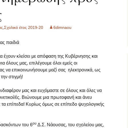
ς
2 τάξη… εξ
ες μας
ποστάσεως
΄ τάξη… εξ
ις
,
Σχολικό έτος 2019-20
6dimnaou
ποστάσεως
ας παιδιά
΄ τάξη… εξ
ποστάσεως
ία έχουν κλείσει με απόφαση της Κυβέρνησης και
τ΄ τάξη… εξ
α όλους μας, επιλέγουμε όλοι εμείς οι
ποστάσεως
ας να επικοινωνήσουμε μαζί σας ηλεκτρονικά, ως
την στιγμή!
ΠΕ… εξ αποστάσεως
γγλικά… εξ
ενδιαφέρον μας και ευχόμαστε σε όλους και όλες να
ποστάσεως
μονετικοί/ές. Βιώνουμε μια πρωτοφανή και άνευ
 τα επίπεδα! Κυρίως όμως σε επίπεδο ψυχολογικής
αλλικά… εξ
ποστάσεως
ου
αράλληλη στήριξη…
δασκόντων του 6
Δ.Σ. Νάουσας, του σχολείου μας,