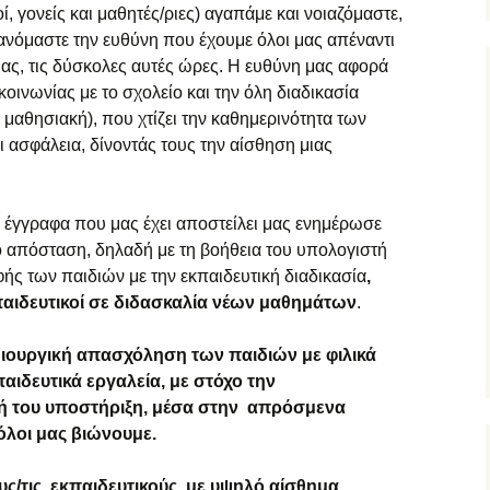
ξ αποστάσεως
ί, γονείς και μαθητές/ριες) αγαπάμε και νοιαζόμαστε,
ανόμαστε την ευθύνη που έχουμε όλοι μας απέναντι
υμναστική… εξ
 μας, τις δύσκολες αυτές ώρες. Η ευθύνη μας αφορά
ποστάσεως
οινωνίας με το σχολείο και την όλη διαδικασία
ικαστικά… εξ
 μαθησιακή), που χτίζει την καθημερινότητα των
ποστάσεως
ι ασφάλεια, δίνοντάς τους την αίσθηση μιας
μήμα Ένταξης… εξ
ποστάσεως
 έγγραφα που μας έχει αποστείλει μας ενημέρωσε
πό απόσταση, δηλαδή με τη βοήθεια του υπολογιστή
ής των παιδιών με την εκπαιδευτική διαδικασία
,
αιδευτικοί σε διδασκαλία νέων μαθημάτων
.
ιουργική απασχόληση των παιδιών με φιλικά
παιδευτικά εργαλεία, με στόχο την
κή του υποστήριξη, μέσα στην απρόσμενα
όλοι μας βιώνουμε.
ους/τις εκπαιδευτικούς, με υψηλό αίσθημα