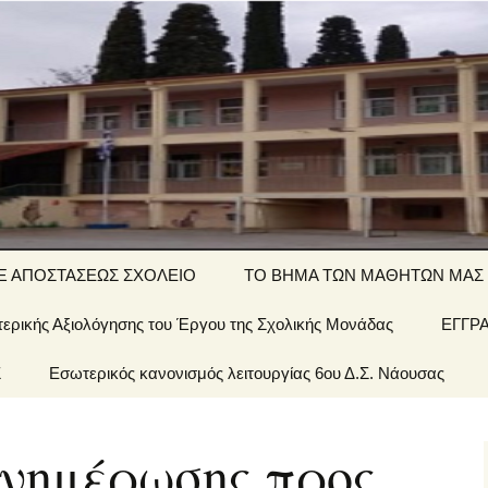
ΤΙΚΟ ΣΧΟΛΕΙΟ
Ξ ΑΠΟΣΤΑΣΕΩΣ ΣΧΟΛΕΙΟ
ΤΟ ΒΗΜΑ ΤΩΝ ΜΑΘΗΤΩΝ ΜΑΣ
ερικής Αξιολόγησης του Έργου της Σχολικής Μονάδας
΄ τάξη… εξ
Αινίγματα-
ΕΓΓΡ
ποστάσεως
σπαζοκεφαλιές
Σ
 Σχολείου
Εσωτερικός κανονισμός λειτουργίας 6ου Δ.Σ. Νάουσας
΄ τάξη… εξ
Εργασίες
ποστάσεως
έων &
ενημέρωσης προς
1 τάξη… εξ
ποστάσεως
οί μας