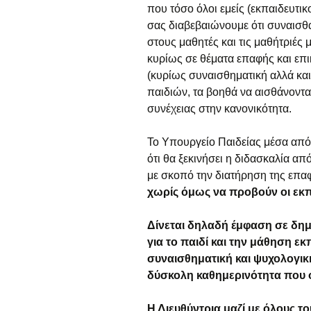
ε
που τόσο όλοι εμείς (εκπαιδευτικο
σας διαβεβαιώνουμε ότι συναισθ
Γ
στους μαθητές και τις μαθήτριές
α
κυρίως σε θέματα επαφής και επικ
Ε
(κυρίως συναισθηματική αλλά και
α
παιδιών, τα βοηθά να αισθάνοντα
συνέχειας στην κανονικότητα.
Τ
α
Το Υπουργείο Παιδείας μέσα από
ότι θα ξεκινήσει η διδασκαλία α
με σκοπό την διατήρηση της επαφ
χωρίς όμως να προβούν οι εκπ
Δίνεται δηλαδή έμφαση σε δημ
για το παιδί και την μάθηση εκ
συναισθηματική και ψυχολογι
δύσκολη καθημερινότητα που 
Η Διευθύντρια μαζί με όλους τ