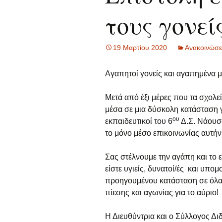
τους γονεί
Γ
Οι μαθητές/ρι
α
Δ
19 Μαρτίου 2020
Ανακοινώσε
α
Αγαπητοί γονείς και αγαπημένα μ
Ε
α
Μετά από έξι μέρες που τα σχολε
Σ
μέσα σε μια δύσκολη κατάσταση γι
α
ου
εκπαιδευτικοί του 6
Δ.Σ. Νάουσ
το μόνο μέσο επικοινωνίας αυτήν 
Τ
Α
Σας στέλνουμε την αγάπη και το 
α
είστε υγιείς, δυνατοί/ές και υπο
προηγουμένου κατάσταση σε όλα
Γ
πίεσης και αγωνίας για το αύριο!
α
Π
Η Διευθύντρια και ο Σύλλογος Δι