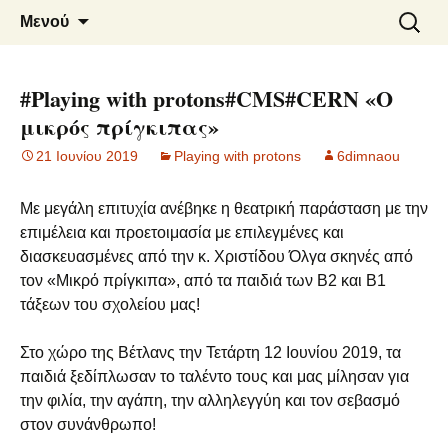
6o ΔΗΜΟΤΙΚΟ ΣΧΟΛΕΙΟ
Μετάβαση
Αναζήτ
Μενού
σε
για:
ΝΑΟΥΣΑΣ
περιεχόμενο
#Playing with protons#CMS#CERN «Ο
μικρός πρίγκιπας»
21 Ιουνίου 2019
Playing with protons
6dimnaou
Με μεγάλη επιτυχία ανέβηκε η θεατρική παράσταση με την
επιμέλεια και προετοιμασία με επιλεγμένες και
διασκευασμένες από την κ. Χριστίδου Όλγα σκηνές από
τον «Μικρό πρίγκιπα», από τα παιδιά των Β2 και Β1
τάξεων του σχολείου μας!
Στο χώρο της Βέτλανς την Τετάρτη 12 Ιουνίου 2019, τα
παιδιά ξεδίπλωσαν το ταλέντο τους και μας μίλησαν για
την φιλία, την αγάπη, την αλληλεγγύη και τον σεβασμό
στον συνάνθρωπο!