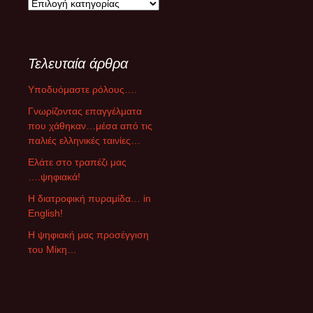
Κ
α
τ
η
Τελευταία άρθρα
γ
ο
Υποδυόμαστε ρόλους….
ρ
ί
Γνωρίζοντας επαγγέλματα
ε
που χάθηκαν…μέσα από τις
ς
παλιές ελληνικές ταινίες…
ά
Ελάτε στο τραπέζι μας
ρ
….ψηφιακά!
θ
ρ
Η διατροφική πυραμίδα… in
ω
English!
ν
Η ψηφιακή μας προσέγγιση
του Μίκη…