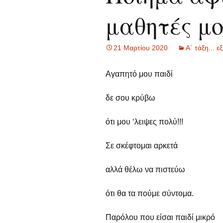
μαθητές μ
Γ
Οι μαθητές/ρι
α
Δ
21 Μαρτίου 2020
Α΄ τάξη... 
α
Αγαπητό μου παιδί
Ε
α
δε σου κρύβω
Σ
α
ότι μου ‘λειψες πολύ!!!
Τ
Σε σκέφτομαι αρκετά
Α
α
αλλά θέλω να πιστεύω
Γ
ότι θα τα πούμε σύντομα.
α
Π
Παρόλου που είσαι παιδί μικρό