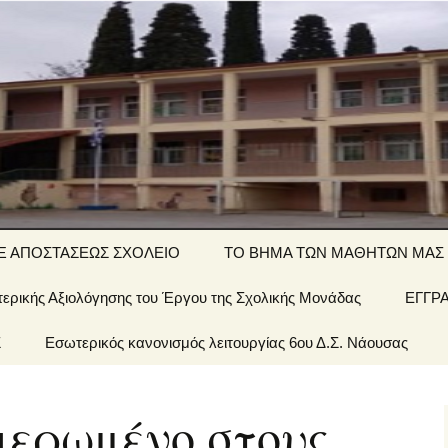
ΤΙΚΟ ΣΧΟΛΕΙΟ
Ξ ΑΠΟΣΤΑΣΕΩΣ ΣΧΟΛΕΙΟ
ΤΟ ΒΗΜΑ ΤΩΝ ΜΑΘΗΤΩΝ ΜΑΣ
ερικής Αξιολόγησης του Έργου της Σχολικής Μονάδας
΄ τάξη… εξ
Αινίγματα-
ΕΓΓΡ
ποστάσεως
σπαζοκεφαλιές
Σ
 Σχολείου
Εσωτερικός κανονισμός λειτουργίας 6ου Δ.Σ. Νάουσας
΄ τάξη… εξ
Εργασίες
ποστάσεως
έων &
ιερωμένο στους
1 τάξη… εξ
ποστάσεως
οί μας