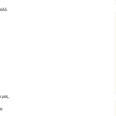
ξ αποστάσεως
υαλό.
υμναστική… εξ
ποστάσεως
ικαστικά… εξ
ποστάσεως
μήμα Ένταξης… εξ
ποστάσεως
α μας.
ρα