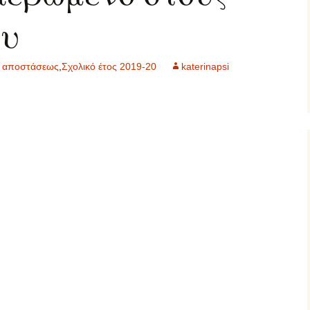
ου
2 τάξη… εξ
ες μας
ποστάσεως
΄ τάξη… εξ
εξ αποστάσεως
,
Σχολικό έτος 2019-20
katerinapsi
ποστάσεως
΄ τάξη… εξ
ποστάσεως
τ΄ τάξη… εξ
ποστάσεως
ΠΕ… εξ αποστάσεως
γγλικά… εξ
ποστάσεως
αλλικά… εξ
ποστάσεως
αράλληλη στήριξη…