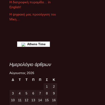
ρ
Η διατροφική πυραμίδα… in
ω
English!
ν
Η ψηφιακή μας προσέγγιση του
Μίκη…
Athens Time
Ημερολόγιο άρθρων
Αύγουστος 2026
Δ
Τ
Τ
Π
Π
Σ
Κ
1
2
3
4
5
6
7
8
9
10
11
12
13
14
15
16