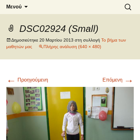
6o ΔΗΜΟΤΙΚΟ ΣΧΟΛΕΙΟ
Μετάβαση
Αναζήτ
Μενού
σε
για:
ΝΑΟΥΣΑΣ
περιεχόμενο
DSC02924 (Small)
Δημοσιεύτηκε
20 Μαρτίου 2013
στη συλλογή
Το βήμα των
μαθητών μας
Πλήρης ανάλυση (640 × 480)
←
→
Προηγούμενη
Επόμενη