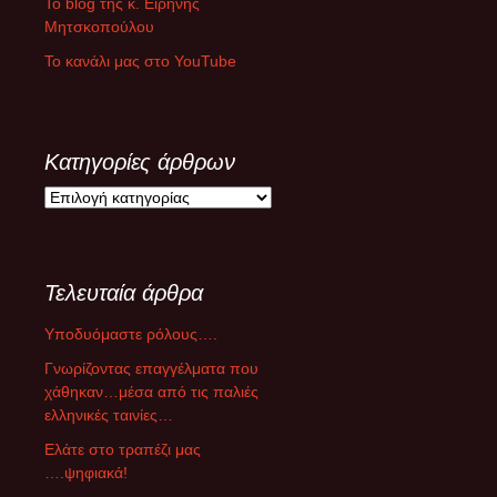
Το blog της κ. Ειρήνης
Μητσκοπούλου
Το κανάλι μας στο YouTube
Κατηγορίες άρθρων
Κ
α
τ
η
Τελευταία άρθρα
γ
ο
Υποδυόμαστε ρόλους….
ρ
ί
Γνωρίζοντας επαγγέλματα που
ε
χάθηκαν…μέσα από τις παλιές
ς
ελληνικές ταινίες…
ά
Ελάτε στο τραπέζι μας
ρ
….ψηφιακά!
θ