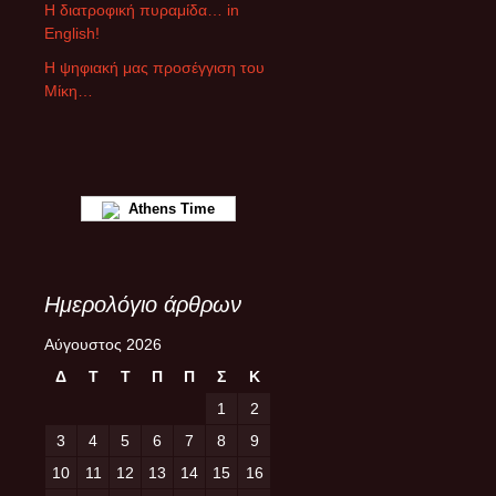
ρ
Η διατροφική πυραμίδα… in
ω
English!
ν
Η ψηφιακή μας προσέγγιση του
Μίκη…
Athens Time
Ημερολόγιο άρθρων
Αύγουστος 2026
Δ
Τ
Τ
Π
Π
Σ
Κ
1
2
3
4
5
6
7
8
9
10
11
12
13
14
15
16