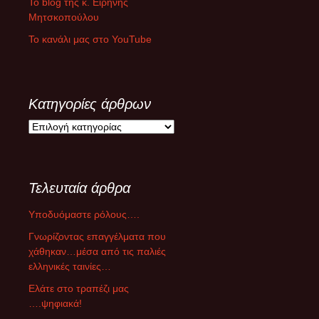
Το blog της κ. Ειρήνης
Μητσκοπούλου
Το κανάλι μας στο YouTube
Κατηγορίες άρθρων
Κ
α
τ
η
Τελευταία άρθρα
γ
ο
Υποδυόμαστε ρόλους….
ρ
ί
Γνωρίζοντας επαγγέλματα που
ε
χάθηκαν…μέσα από τις παλιές
ς
ελληνικές ταινίες…
ά
Ελάτε στο τραπέζι μας
ρ
….ψηφιακά!
θ