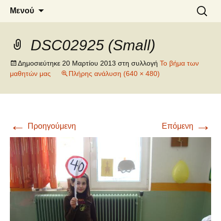
6o ΔΗΜΟΤΙΚΟ ΣΧΟΛΕΙΟ
Μετάβαση
Αναζήτ
Μενού
σε
για:
ΝΑΟΥΣΑΣ
περιεχόμενο
DSC02925 (Small)
Δημοσιεύτηκε
20 Μαρτίου 2013
στη συλλογή
Το βήμα των
μαθητών μας
Πλήρης ανάλυση (640 × 480)
←
→
Προηγούμενη
Επόμενη