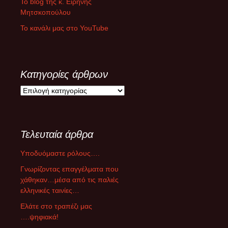
Το blog της κ. Ειρήνης
Μητσκοπούλου
Το κανάλι μας στο YouTube
Κατηγορίες άρθρων
Κ
α
τ
η
Τελευταία άρθρα
γ
ο
Υποδυόμαστε ρόλους….
ρ
ί
Γνωρίζοντας επαγγέλματα που
ε
χάθηκαν…μέσα από τις παλιές
ς
ελληνικές ταινίες…
ά
Ελάτε στο τραπέζι μας
ρ
….ψηφιακά!
θ