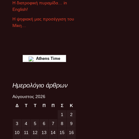
ρ
Η διατροφική πυραμίδα… in
ω
English!
ν
Η ψηφιακή μας προσέγγιση του
Μίκη…
Athens Time
Ημερολόγιο άρθρων
Αύγουστος 2026
Δ
Τ
Τ
Π
Π
Σ
Κ
1
2
3
4
5
6
7
8
9
10
11
12
13
14
15
16