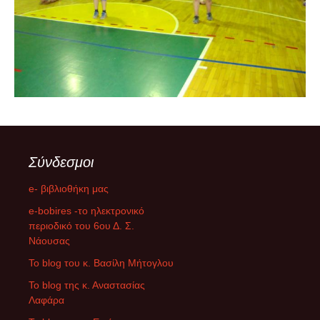
Σύνδεσμοι
e- βιβλιοθήκη μας
e-bobires -το ηλεκτρονικό
περιοδικό του 6ου Δ. Σ.
Νάουσας
To blog του κ. Βασίλη Μήτογλου
Το blog της κ. Αναστασίας
Λαφάρα