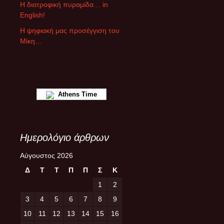
ρ
Η διατροφική πυραμίδα… in
ω
English!
ν
Η ψηφιακή μας προσέγγιση του
Μίκη…
Athens Time
Ημερολόγιο άρθρων
Αύγουστος 2026
Δ
Τ
Τ
Π
Π
Σ
Κ
1
2
3
4
5
6
7
8
9
10
11
12
13
14
15
16