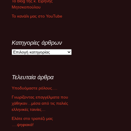
Το blog της κ. Ειρήνης
Μητσκοπούλου
Το κανάλι μας στο YouTube
Κατηγορίες άρθρων
Κ
α
τ
η
Τελευταία άρθρα
γ
ο
Υποδυόμαστε ρόλους….
ρ
ί
Γνωρίζοντας επαγγέλματα που
ε
χάθηκαν…μέσα από τις παλιές
ς
ελληνικές ταινίες…
ά
Ελάτε στο τραπέζι μας
ρ
….ψηφιακά!
θ