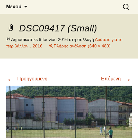
6o ΔΗΜΟΤΙΚΟ ΣΧΟΛΕΙΟ
Μετάβαση
Αναζήτ
Μενού
σε
για:
ΝΑΟΥΣΑΣ
περιεχόμενο
DSC09417 (Small)
Δημοσιεύτηκε
6 Ιουνίου 2016
στη συλλογή
Δράσεις για το
περιβάλλον…2016
Πλήρης ανάλυση (640 × 480)
←
→
Προηγούμενη
Επόμενη