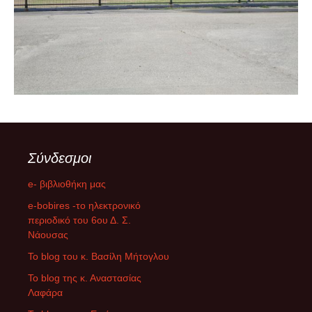
Σύνδεσμοι
e- βιβλιοθήκη μας
e-bobires -το ηλεκτρονικό
περιοδικό του 6ου Δ. Σ.
Νάουσας
To blog του κ. Βασίλη Μήτογλου
Το blog της κ. Αναστασίας
Λαφάρα