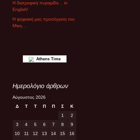
ρ
Η διατροφική πυραμίδα… in
ω
English!
ν
Η ψηφιακή μας προσέγγιση του
Μίκη…
Athens Time
Ημερολόγιο άρθρων
Αύγουστος 2026
Δ
Τ
Τ
Π
Π
Σ
Κ
1
2
3
4
5
6
7
8
9
10
11
12
13
14
15
16