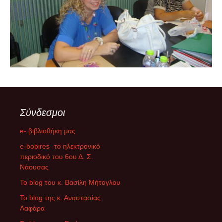
Σύνδεσμοι
e- βιβλιοθήκη μας
e-bobires -το ηλεκτρονικό
περιοδικό του 6ου Δ. Σ.
Νάουσας
To blog του κ. Βασίλη Μήτογλου
Το blog της κ. Αναστασίας
Λαφάρα