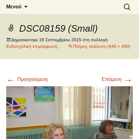
6o ΔΗΜΟΤΙΚΟ ΣΧΟΛΕΙΟ
Μετάβαση
Αναζήτ
Μενού
σε
για:
ΝΑΟΥΣΑΣ
περιεχόμενο
DSC08159 (Small)
Δημοσιεύτηκε
18 Σεπτεμβρίου 2015
στη συλλογή
Ενδοσχολική επιμόρφωση…
Πλήρης ανάλυση (640 × 480)
←
→
Προηγούμενη
Επόμενη