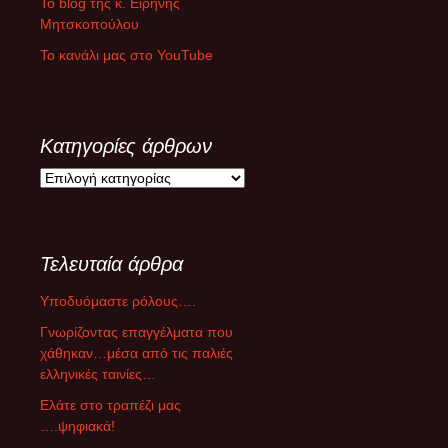
Το blog της κ. Ειρήνης
Μητσκοπούλου
Το κανάλι μας στο YouTube
Κατηγορίες άρθρων
Κ
α
τ
η
Τελευταία άρθρα
γ
ο
Υποδυόμαστε ρόλους….
ρ
ί
Γνωρίζοντας επαγγέλματα που
ε
χάθηκαν…μέσα από τις παλιές
ς
ελληνικές ταινίες…
ά
Ελάτε στο τραπέζι μας
ρ
….ψηφιακά!
θ