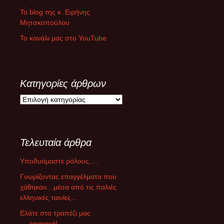
Το blog της κ. Ειρήνης
Μητσκοπούλου
Το κανάλι μας στο YouTube
Κατηγορίες άρθρων
Κ
α
τ
η
Τελευταία άρθρα
γ
ο
Υποδυόμαστε ρόλους….
ρ
ί
Γνωρίζοντας επαγγέλματα που
ε
χάθηκαν…μέσα από τις παλιές
ς
ελληνικές ταινίες…
ά
Ελάτε στο τραπέζι μας
ρ
….ψηφιακά!