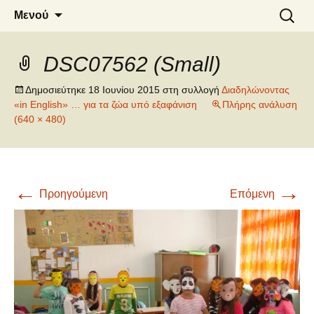
6o ΔΗΜΟΤΙΚΟ ΣΧΟΛΕΙΟ
Μετάβαση
Αναζήτ
Μενού
σε
για:
ΝΑΟΥΣΑΣ
περιεχόμενο
DSC07562 (Small)
Δημοσιεύτηκε
18 Ιουνίου 2015
στη συλλογή
Διαδηλώνοντας
«in English» … για τα ζώα υπό εξαφάνιση
Πλήρης ανάλυση
(640 × 480)
←
→
Προηγούμενη
Επόμενη