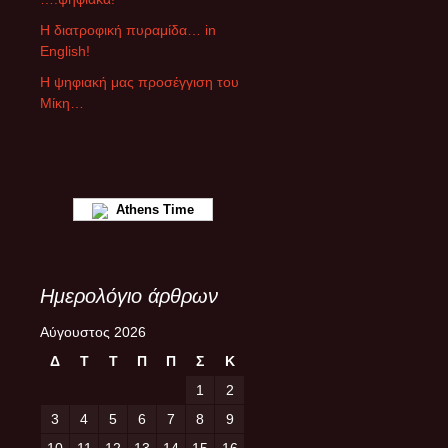
θ
ρ
Η διατροφική πυραμίδα… in
ω
English!
ν
Η ψηφιακή μας προσέγγιση του
Μίκη…
Athens Time
Ημερολόγιο άρθρων
Αύγουστος 2026
Δ
Τ
Τ
Π
Π
Σ
Κ
1
2
3
4
5
6
7
8
9