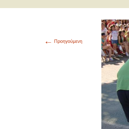
Γ
Οι μαθητές/ρι
α
Δ
α
←
Προηγούμενη
Ε
α
Σ
α
Τ
Α
α
Γ
α
Π