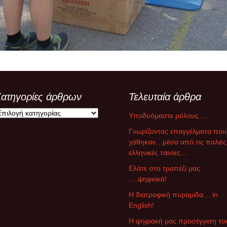
ξ αποστάσεως
υμναστική… εξ
ποστάσεως
ικαστικά… εξ
ποστάσεως
μήμα Ένταξης… εξ
ποστάσεως
ατηγορίες άρθρων
Τελευταία άρθρα
Υποδυόμαστε ρόλους….
Γνωρίζοντας επαγγέλματα που
χάθηκαν…μέσα από τις παλιές
ελληνικές ταινίες…
Ελάτε στο τραπέζι μας
….ψηφιακά!
Η διατροφική πυραμίδα… in
English!
Η ψηφιακή μας προσέγγιση το