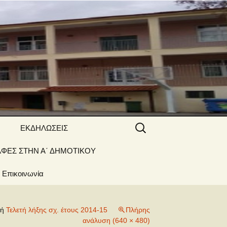
 ΝΑΟΥΣΑΣ
Αναζήτηση
ΕΚΔΗΛΩΣΕΙΣ
για:
ΑΦΕΣ ΣΤΗΝ Α΄ ΔΗΜΟΤΙΚΟΥ
Γιορτές –
Δραστηριότητες
Επικοινωνία
γή
Τελετή λήξης σχ. έτους 2014-15
Πλήρης
ανάλυση (640 × 480)