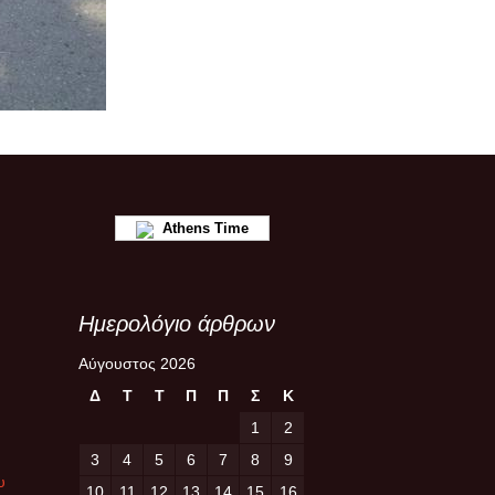
Athens Time
Ημερολόγιο άρθρων
Αύγουστος 2026
Δ
Τ
Τ
Π
Π
Σ
Κ
1
2
3
4
5
6
7
8
9
υ
10
11
12
13
14
15
16