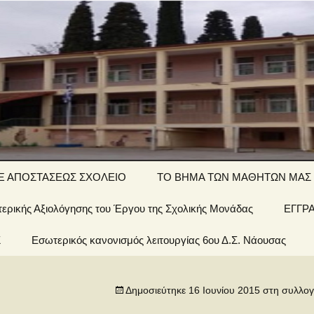
ΤΙΚΟ ΣΧΟΛΕΙΟ
Ξ ΑΠΟΣΤΑΣΕΩΣ ΣΧΟΛΕΙΟ
ΤΟ ΒΗΜΑ ΤΩΝ ΜΑΘΗΤΩΝ ΜΑΣ
ερικής Αξιολόγησης του Έργου της Σχολικής Μονάδας
΄ τάξη… εξ
Αινίγματα-
ΕΓΓΡ
ποστάσεως
σπαζοκεφαλιές
Σ
 Σχολείου
Εσωτερικός κανονισμός λειτουργίας 6ου Δ.Σ. Νάουσας
΄ τάξη… εξ
Εργασίες
ποστάσεως
έων &
Δημοσιεύτηκε
16 Ιουνίου 2015
στη συλλο
1 τάξη… εξ
ποστάσεως
οί μας