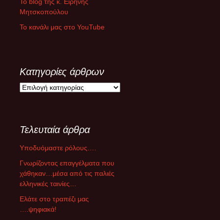
Το blog της κ. Ειρήνης
Μητσκοπούλου
Το κανάλι μας στο YouTube
Κατηγορίες άρθρων
Κ
α
τ
η
Τελευταία άρθρα
γ
ο
Υποδυόμαστε ρόλους….
ρ
ί
Γνωρίζοντας επαγγέλματα που
ε
χάθηκαν…μέσα από τις παλιές
ς
ελληνικές ταινίες…
ά
Ελάτε στο τραπέζι μας
ρ
….ψηφιακά!
θ