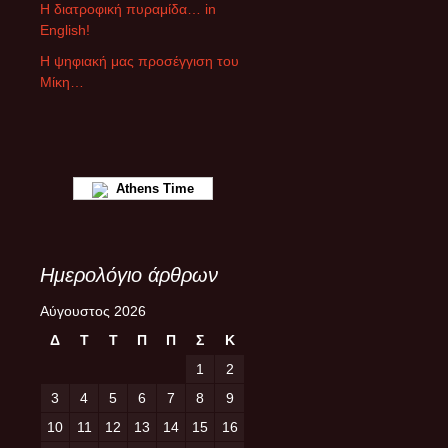
ρ
Η διατροφική πυραμίδα… in
ω
English!
ν
Η ψηφιακή μας προσέγγιση του
Μίκη…
Athens Time
Ημερολόγιο άρθρων
Αύγουστος 2026
Δ
Τ
Τ
Π
Π
Σ
Κ
1
2
3
4
5
6
7
8
9
10
11
12
13
14
15
16