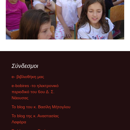
Σύνδεσμοι
e- βιβλιοθήκη μας
e-bobires -το ηλεκτρονικό
περιοδικό του 6ου Δ. Σ.
Νάουσας
To blog του κ. Βασίλη Μήτογλου
Το blog της κ. Αναστασίας
Λαφάρα