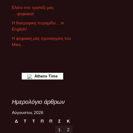
ά
Ελάτε στο τραπέζι μας
ρ
….ψηφιακά!
θ
ρ
Η διατροφική πυραμίδα… in
ω
English!
ν
Η ψηφιακή μας προσέγγιση του
Μίκη…
Athens Time
Ημερολόγιο άρθρων
Αύγουστος 2026
Δ
Τ
Τ
Π
Π
Σ
Κ
1
2