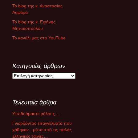
Το blog της κ. Αναστασίας
Λαφάρα
Το blog της κ. Ειρήνης
Μητσκοπούλου
Το κανάλι μας στο YouTube
Κατηγορίες άρθρων
Κ
α
τ
η
Τελευταία άρθρα
γ
ο
Υποδυόμαστε ρόλους….
ρ
ί
Γνωρίζοντας επαγγέλματα που
ε
χάθηκαν…μέσα από τις παλιές
ς
ελληνικές ταινίες…