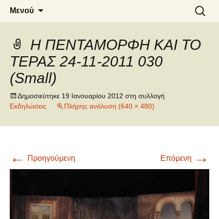
6o ΔΗΜΟΤΙΚΟ ΣΧΟΛΕΙΟ
Μετάβαση
Αναζήτ
Μενού
σε
για:
ΝΑΟΥΣΑΣ
περιεχόμενο
Η ΠΕΝΤΑΜΟΡΦΗ ΚΑΙ ΤΟ
ΤΕΡΑΣ 24-11-2011 030
(Small)
Δημοσιεύτηκε
19 Ιανουαρίου 2012
στη συλλογή
Εκδηλώσεις
Πλήρης ανάλυση (640 × 480)
←
→
Προηγούμενη
Επόμενη