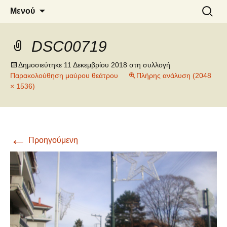
6o ΔΗΜΟΤΙΚΟ ΣΧΟΛΕΙΟ
Μετάβαση
Αναζήτ
Μενού
σε
για:
ΝΑΟΥΣΑΣ
περιεχόμενο
DSC00719
Δημοσιεύτηκε
11 Δεκεμβρίου 2018
στη συλλογή
Παρακολούθηση μαύρου θεάτρου
Πλήρης ανάλυση (2048
× 1536)
←
Προηγούμενη