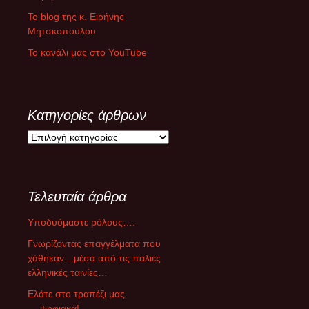
Το blog της κ. Ειρήνης
Μητσκοπούλου
Το κανάλι μας στο YouTube
Κατηγορίες άρθρων
Κ
α
τ
η
Τελευταία άρθρα
γ
ο
Υποδυόμαστε ρόλους….
ρ
ί
Γνωρίζοντας επαγγέλματα που
ε
χάθηκαν…μέσα από τις παλιές
ς
ελληνικές ταινίες…
ά
Ελάτε στο τραπέζι μας
ρ
….ψηφιακά!