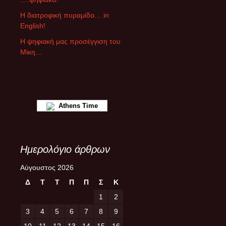
θ
ρ
Η διατροφική πυραμίδα… in
ω
English!
ν
Η ψηφιακή μας προσέγγιση του
Μίκη…
Athens Time
Ημερολόγιο άρθρων
Αύγουστος 2026
Δ
Τ
Τ
Π
Π
Σ
Κ
1
2
3
4
5
6
7
8
9
10
11
12
13
14
15
16