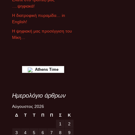
ρ
….ψηφιακά!
θ
ρ
Η διατροφική πυραμίδα… in
ω
English!
ν
Η ψηφιακή μας προσέγγιση του
Μίκη…
Athens Time
Ημερολόγιο άρθρων
Αύγουστος 2026
Δ
Τ
Τ
Π
Π
Σ
Κ
1
2
3
4
5
6
7
8
9