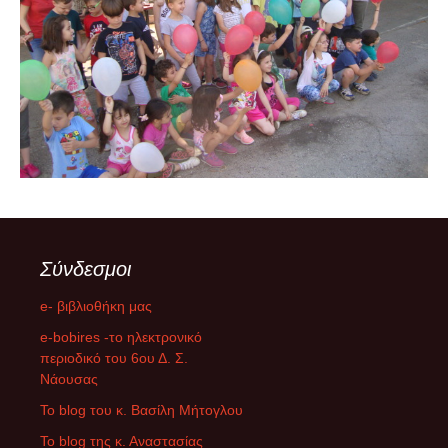
Σύνδεσμοι
e- βιβλιοθήκη μας
e-bobires -το ηλεκτρονικό
περιοδικό του 6ου Δ. Σ.
Νάουσας
To blog του κ. Βασίλη Μήτογλου
Το blog της κ. Αναστασίας