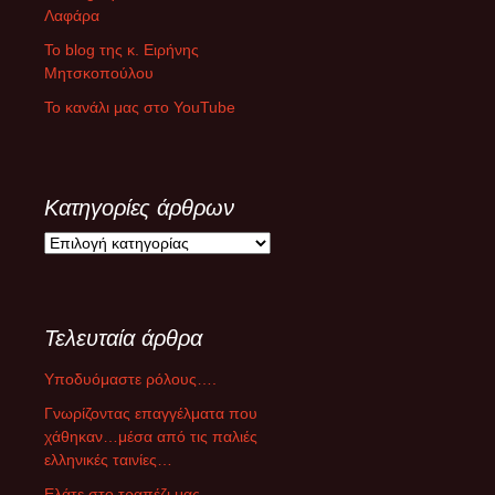
Λαφάρα
Το blog της κ. Ειρήνης
Μητσκοπούλου
Το κανάλι μας στο YouTube
Κατηγορίες άρθρων
Κ
α
τ
η
Τελευταία άρθρα
γ
ο
Υποδυόμαστε ρόλους….
ρ
ί
Γνωρίζοντας επαγγέλματα που
ε
χάθηκαν…μέσα από τις παλιές
ς
ελληνικές ταινίες…
ά
Ελάτε στο τραπέζι μας