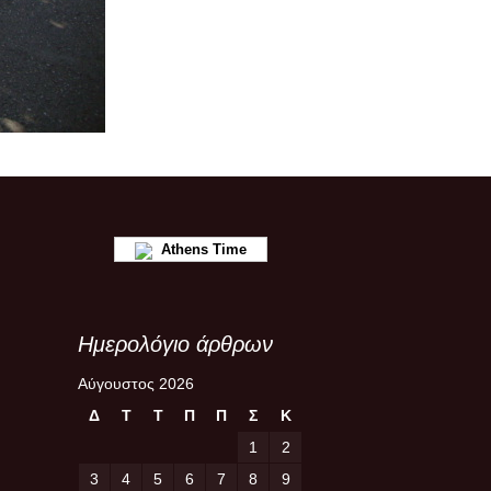
Athens Time
Ημερολόγιο άρθρων
Αύγουστος 2026
Δ
Τ
Τ
Π
Π
Σ
Κ
1
2
3
4
5
6
7
8
9