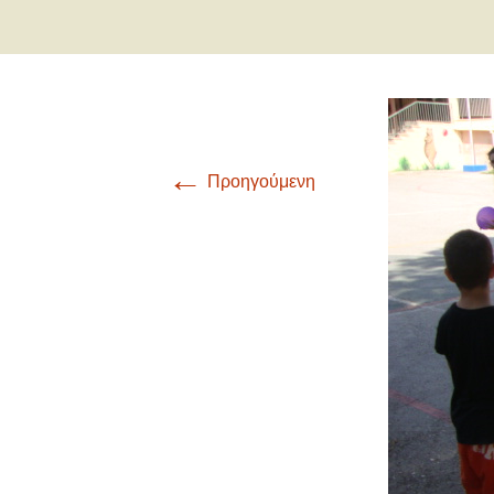
Γ
Οι μαθητές/ρι
α
Δ
α
Ε
←
Προηγούμενη
α
Σ
α
Τ
Α
α
Γ
α
Π