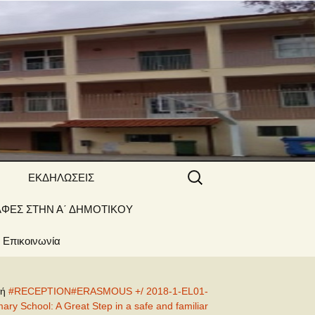
 ΝΑΟΥΣΑΣ
Αναζήτηση
ΕΚΔΗΛΩΣΕΙΣ
για:
ΑΦΕΣ ΣΤΗΝ Α΄ ΔΗΜΟΤΙΚΟΥ
Γιορτές –
Δραστηριότητες
Επικοινωνία
γή
#RECEPTION#ERASMOUS +/ 2018-1-EL01-
y School: A Great Step in a safe and familiar