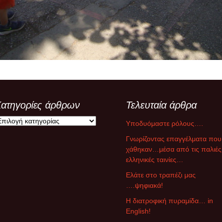
ξ αποστάσεως
υμναστική… εξ
ποστάσεως
ικαστικά… εξ
ποστάσεως
μήμα Ένταξης… εξ
ποστάσεως
ατηγορίες άρθρων
Τελευταία άρθρα
Υποδυόμαστε ρόλους….
Γνωρίζοντας επαγγέλματα που
χάθηκαν…μέσα από τις παλιές
ελληνικές ταινίες…
Ελάτε στο τραπέζι μας
….ψηφιακά!
Η διατροφική πυραμίδα… in
English!