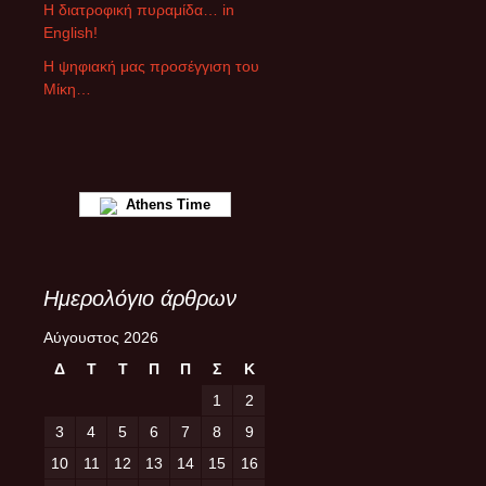
ρ
Η διατροφική πυραμίδα… in
ω
English!
ν
Η ψηφιακή μας προσέγγιση του
Μίκη…
Athens Time
Ημερολόγιο άρθρων
Αύγουστος 2026
Δ
Τ
Τ
Π
Π
Σ
Κ
1
2
3
4
5
6
7
8
9
10
11
12
13
14
15
16