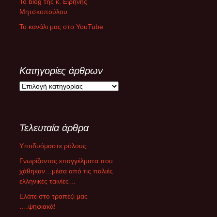
Το blog της κ. Ειρήνης
Μητσκοπούλου
Το κανάλι μας στο YouTube
Κατηγορίες άρθρων
Κ
α
τ
η
Τελευταία άρθρα
γ
ο
Υποδυόμαστε ρόλους….
ρ
ί
Γνωρίζοντας επαγγέλματα που
ε
χάθηκαν…μέσα από τις παλιές
ς
ελληνικές ταινίες…
ά
Ελάτε στο τραπέζι μας
ρ
….ψηφιακά!
θ