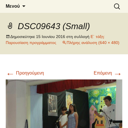
6o ΔΗΜΟΤΙΚΟ ΣΧΟΛΕΙΟ
Μετάβαση
Αναζήτ
Μενού
σε
για:
ΝΑΟΥΣΑΣ
περιεχόμενο
DSC09643 (Small)
Δημοσιεύτηκε
15 Ιουνίου 2016
στη συλλογή
Ε΄ τάξη:
Παρουσίαση προγράμματος
Πλήρης ανάλυση (640 × 480)
←
→
Προηγούμενη
Επόμενη