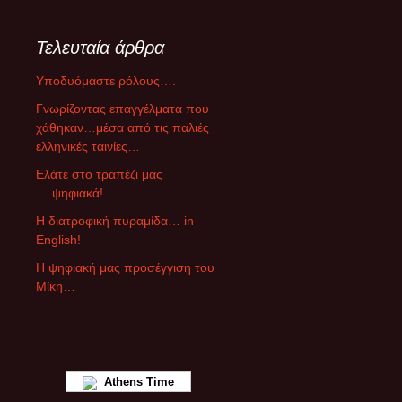
τ
η
Τελευταία άρθρα
γ
ο
Υποδυόμαστε ρόλους….
ρ
ί
Γνωρίζοντας επαγγέλματα που
ε
χάθηκαν…μέσα από τις παλιές
ς
ελληνικές ταινίες…
ά
Ελάτε στο τραπέζι μας
ρ
….ψηφιακά!
θ
ρ
Η διατροφική πυραμίδα… in
ω
English!
ν
Η ψηφιακή μας προσέγγιση του
Μίκη…
Athens Time