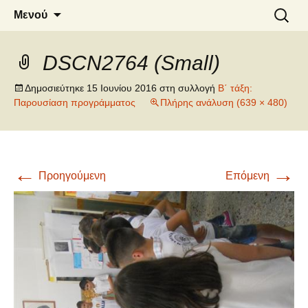
6o ΔΗΜΟΤΙΚΟ ΣΧΟΛΕΙΟ
Μετάβαση
Αναζήτ
Μενού
σε
για:
ΝΑΟΥΣΑΣ
περιεχόμενο
DSCN2764 (Small)
Δημοσιεύτηκε
15 Ιουνίου 2016
στη συλλογή
Β΄ τάξη:
Παρουσίαση προγράμματος
Πλήρης ανάλυση (639 × 480)
←
→
Προηγούμενη
Επόμενη