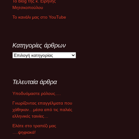
Το blog της κ. Ειρήνης
Μητσκοπούλου
Το κανάλι μας στο YouTube
Κατηγορίες άρθρων
Κ
α
τ
η
Τελευταία άρθρα
γ
ο
Υποδυόμαστε ρόλους….
ρ
ί
Γνωρίζοντας επαγγέλματα που
ε
χάθηκαν…μέσα από τις παλιές
ς
ελληνικές ταινίες…
ά
Ελάτε στο τραπέζι μας
ρ
….ψηφιακά!
θ