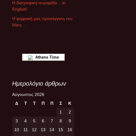
ρ
Η διατροφική πυραμίδα… in
ω
English!
ν
Η ψηφιακή μας προσέγγιση του
Μίκη…
Athens Time
Ημερολόγιο άρθρων
Αύγουστος 2026
Δ
Τ
Τ
Π
Π
Σ
Κ
1
2
3
4
5
6
7
8
9
10
11
12
13
14
15
16