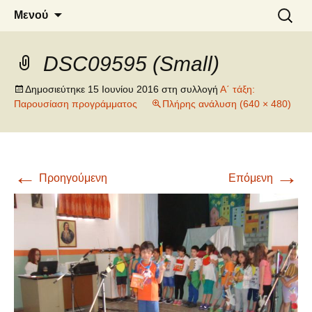
6o ΔΗΜΟΤΙΚΟ ΣΧΟΛΕΙΟ
Μετάβαση
Αναζήτ
Μενού
σε
για:
ΝΑΟΥΣΑΣ
περιεχόμενο
DSC09595 (Small)
Δημοσιεύτηκε
15 Ιουνίου 2016
στη συλλογή
Α΄ τάξη:
Παρουσίαση προγράμματος
Πλήρης ανάλυση (640 × 480)
←
→
Προηγούμενη
Επόμενη