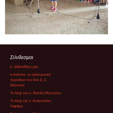
Σύνδεσμοι
e- βιβλιοθήκη μας
e-bobires -το ηλεκτρονικό
περιοδικό του 6ου Δ. Σ.
Νάουσας
To blog του κ. Βασίλη Μήτογλου
Το blog της κ. Αναστασίας
Λαφάρα