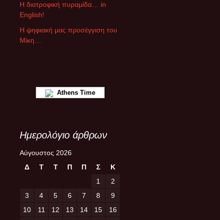
ρ
Η διατροφική πυραμίδα… in
ω
English!
ν
Η ψηφιακή μας προσέγγιση του
Μίκη…
Athens Time
Ημερολόγιο άρθρων
Αύγουστος 2026
Δ
Τ
Τ
Π
Π
Σ
Κ
1
2
3
4
5
6
7
8
9
10
11
12
13
14
15
16