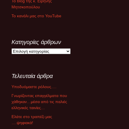
Το blog της κ. Ειρήνης
Μητσκοπούλου
Το κανάλι μας στο YouTube
Κατηγορίες άρθρων
Κ
α
τ
η
Τελευταία άρθρα
γ
ο
Υποδυόμαστε ρόλους….
ρ
ί
Γνωρίζοντας επαγγέλματα που
ε
χάθηκαν…μέσα από τις παλιές
ς
ελληνικές ταινίες…
ά
Ελάτε στο τραπέζι μας
ρ
….ψηφιακά!
θ