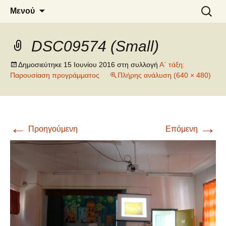
6o ΔΗΜΟΤΙΚΟ ΣΧΟΛΕΙΟ
Μετάβαση
Αναζήτ
Μενού
σε
για:
ΝΑΟΥΣΑΣ
περιεχόμενο
DSC09574 (Small)
Δημοσιεύτηκε
15 Ιουνίου 2016
στη συλλογή
Α΄ τάξη:
Παρουσίαση προγράμματος
Πλήρης ανάλυση (640 × 480)
←
→
Προηγούμενη
Επόμενη