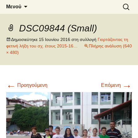
6o ΔΗΜΟΤΙΚΟ ΣΧΟΛΕΙΟ
Μετάβαση
Αναζήτ
Μενού
σε
για:
ΝΑΟΥΣΑΣ
περιεχόμενο
DSC09844 (Small)
Δημοσιεύτηκε
15 Ιουνίου 2016
στη συλλογή
Γιορτάζοντας τη
φετινή λήξη του σχ. έτους 2015-16…
Πλήρης ανάλυση (640
× 480)
←
→
Προηγούμενη
Επόμενη