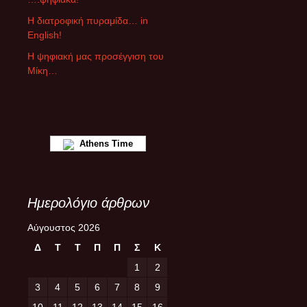
θ
ρ
Η διατροφική πυραμίδα… in
ω
English!
ν
Η ψηφιακή μας προσέγγιση του
Μίκη…
Athens Time
Ημερολόγιο άρθρων
Αύγουστος 2026
Δ
Τ
Τ
Π
Π
Σ
Κ
1
2
3
4
5
6
7
8
9