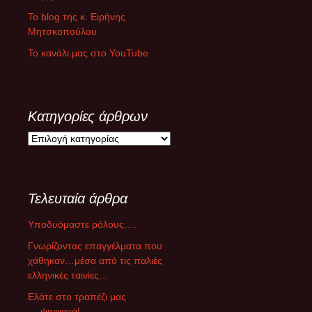
Το blog της κ. Ειρήνης
Μητσκοπούλου
Το κανάλι μας στο YouTube
Κατηγορίες άρθρων
Κ
α
τ
η
Τελευταία άρθρα
γ
ο
Υποδυόμαστε ρόλους….
ρ
ί
Γνωρίζοντας επαγγέλματα που
ε
χάθηκαν…μέσα από τις παλιές
ς
ελληνικές ταινίες…
ά
Ελάτε στο τραπέζι μας
ρ
….ψηφιακά!