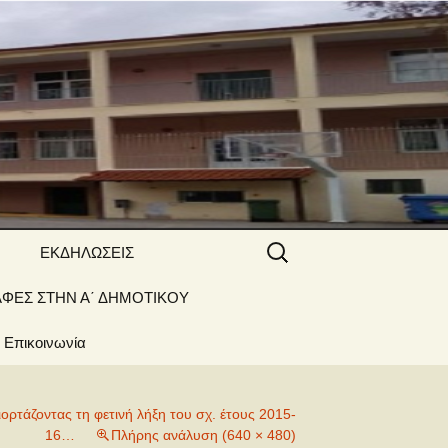
 ΝΑΟΥΣΑΣ
Αναζήτηση
ΕΚΔΗΛΩΣΕΙΣ
για:
ΑΦΕΣ ΣΤΗΝ Α΄ ΔΗΜΟΤΙΚΟΥ
Γιορτές –
Δραστηριότητες
Επικοινωνία
ιορτάζοντας τη φετινή λήξη του σχ. έτους 2015-
16…
Πλήρης ανάλυση (640 × 480)