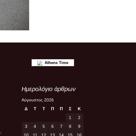
Athens Time
Ημερολόγιο άρθρων
Αύγουστος 2026
Δ
Τ
Τ
Π
Π
Σ
Κ
1
2
3
4
5
6
7
8
9
υ
10
11
12
13
14
15
16