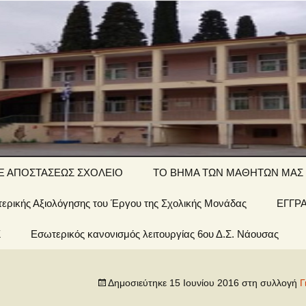
ΤΙΚΟ ΣΧΟΛΕΙΟ
Ξ ΑΠΟΣΤΑΣΕΩΣ ΣΧΟΛΕΙΟ
ΤΟ ΒΗΜΑ ΤΩΝ ΜΑΘΗΤΩΝ ΜΑΣ
ερικής Αξιολόγησης του Έργου της Σχολικής Μονάδας
΄ τάξη… εξ
Αινίγματα-
ΕΓΓΡ
ποστάσεως
σπαζοκεφαλιές
Σ
 Σχολείου
Εσωτερικός κανονισμός λειτουργίας 6ου Δ.Σ. Νάουσας
΄ τάξη… εξ
Εργασίες
ποστάσεως
έων &
Δημοσιεύτηκε
15 Ιουνίου 2016
στη συλλογή
Γ
1 τάξη… εξ
ποστάσεως
οί μας