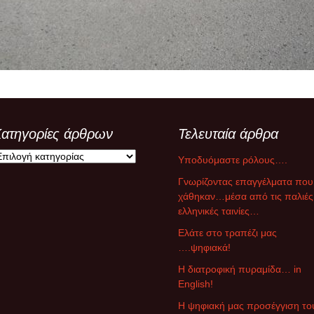
ξ αποστάσεως
υμναστική… εξ
ποστάσεως
ικαστικά… εξ
ποστάσεως
μήμα Ένταξης… εξ
ποστάσεως
ατηγορίες άρθρων
Τελευταία άρθρα
Υποδυόμαστε ρόλους….
Γνωρίζοντας επαγγέλματα που
χάθηκαν…μέσα από τις παλιές
ελληνικές ταινίες…
Ελάτε στο τραπέζι μας
….ψηφιακά!
Η διατροφική πυραμίδα… in
English!
Η ψηφιακή μας προσέγγιση το