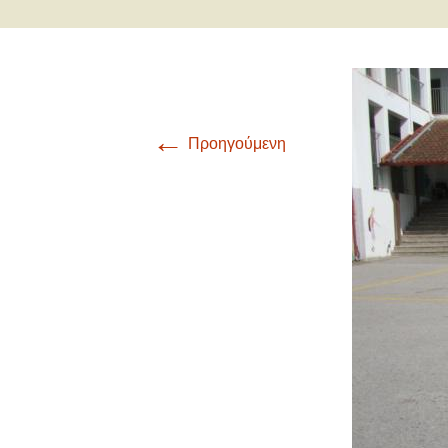
Γ
Οι μαθητές/ρι
α
Δ
α
←
Προηγούμενη
Ε
α
Σ
α
Τ
Α
α
Γ
α
Π