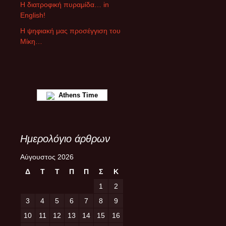
ρ
Η διατροφική πυραμίδα… in
ω
English!
ν
Η ψηφιακή μας προσέγγιση του
Μίκη…
Athens Time
Ημερολόγιο άρθρων
Αύγουστος 2026
Δ
Τ
Τ
Π
Π
Σ
Κ
1
2
3
4
5
6
7
8
9
10
11
12
13
14
15
16