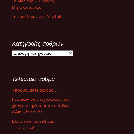
Το blog της κ. Ειρήνης
Μητσκοπούλου
Το κανάλι μας στο YouTube
Κατηγορίες άρθρων
Κ
α
τ
η
Τελευταία άρθρα
γ
ο
Υποδυόμαστε ρόλους….
ρ
ί
Γνωρίζοντας επαγγέλματα που
ε
χάθηκαν…μέσα από τις παλιές
ς
ελληνικές ταινίες…
ά
Ελάτε στο τραπέζι μας
ρ
….ψηφιακά!
θ