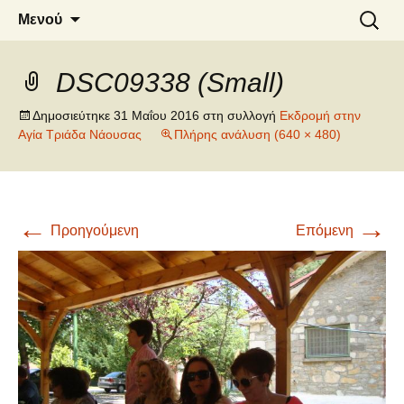
6o ΔΗΜΟΤΙΚΟ ΣΧΟΛΕΙΟ
Μετάβαση
Αναζήτ
Μενού
σε
για:
ΝΑΟΥΣΑΣ
περιεχόμενο
DSC09338 (Small)
Δημοσιεύτηκε
31 Μαΐου 2016
στη συλλογή
Εκδρομή στην
Αγία Τριάδα Νάουσας
Πλήρης ανάλυση (640 × 480)
←
→
Προηγούμενη
Επόμενη