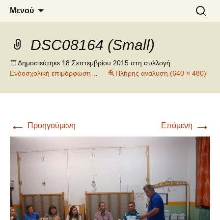
6o ΔΗΜΟΤΙΚΟ ΣΧΟΛΕΙΟ
Μετάβαση
Αναζήτ
Μενού
σε
για:
ΝΑΟΥΣΑΣ
περιεχόμενο
DSC08164 (Small)
Δημοσιεύτηκε
18 Σεπτεμβρίου 2015
στη συλλογή
Ενδοσχολική επιμόρφωση…
Πλήρης ανάλυση (640 × 480)
←
→
Προηγούμενη
Επόμενη