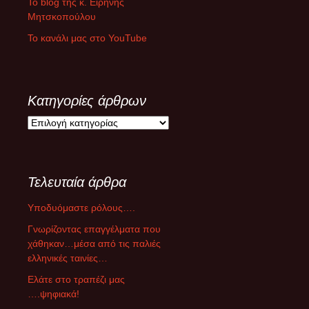
Το blog της κ. Ειρήνης
Μητσκοπούλου
Το κανάλι μας στο YouTube
Κατηγορίες άρθρων
Κ
α
τ
η
Τελευταία άρθρα
γ
ο
Υποδυόμαστε ρόλους….
ρ
ί
Γνωρίζοντας επαγγέλματα που
ε
χάθηκαν…μέσα από τις παλιές
ς
ελληνικές ταινίες…
ά
Ελάτε στο τραπέζι μας
ρ
….ψηφιακά!
θ