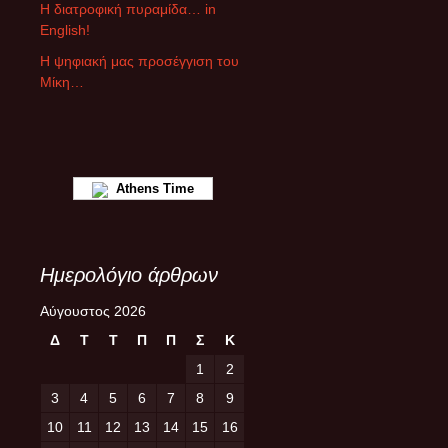
ρ
Η διατροφική πυραμίδα… in
ω
English!
ν
Η ψηφιακή μας προσέγγιση του
Μίκη…
Athens Time
Ημερολόγιο άρθρων
Αύγουστος 2026
Δ
Τ
Τ
Π
Π
Σ
Κ
1
2
3
4
5
6
7
8
9
10
11
12
13
14
15
16