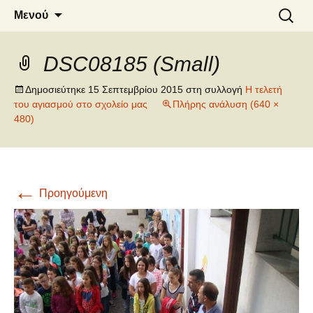
6o ΔΗΜΟΤΙΚΟ ΣΧΟΛΕΙΟ
Μετάβαση
Αναζήτ
Μενού
σε
για:
ΝΑΟΥΣΑΣ
περιεχόμενο
DSC08185 (Small)
Δημοσιεύτηκε
15 Σεπτεμβρίου 2015
στη συλλογή
Η τελετή
του αγιασμού στο σχολείο μας
Πλήρης ανάλυση (640 ×
480)
←
Προηγούμενη