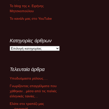
Το blog της κ. Ειρήνης
Μητσκοπούλου
Το κανάλι μας στο YouTube
Κατηγορίες άρθρων
Κ
α
τ
η
Τελευταία άρθρα
γ
ο
Υποδυόμαστε ρόλους….
ρ
ί
Γνωρίζοντας επαγγέλματα που
ε
χάθηκαν…μέσα από τις παλιές
ς
ελληνικές ταινίες…
ά
Ελάτε στο τραπέζι μας
ρ
….ψηφιακά!