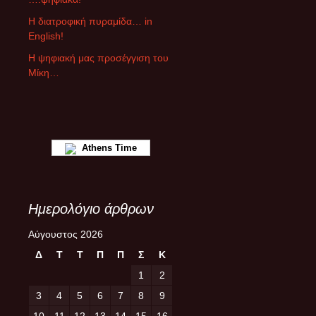
θ
ρ
Η διατροφική πυραμίδα… in
ω
English!
ν
Η ψηφιακή μας προσέγγιση του
Μίκη…
Athens Time
Ημερολόγιο άρθρων
Αύγουστος 2026
Δ
Τ
Τ
Π
Π
Σ
Κ
1
2
3
4
5
6
7
8
9