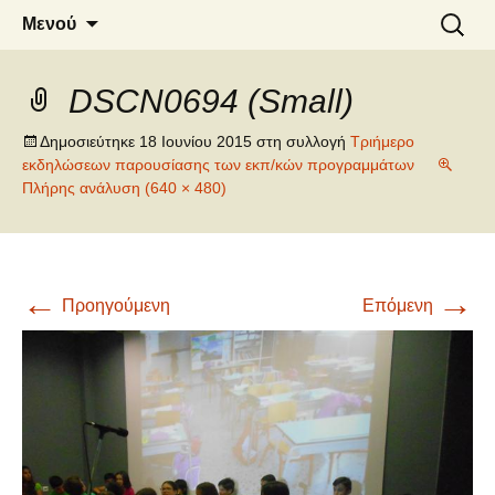
6o ΔΗΜΟΤΙΚΟ ΣΧΟΛΕΙΟ
Μετάβαση
Αναζήτ
Μενού
σε
για:
ΝΑΟΥΣΑΣ
περιεχόμενο
DSCN0694 (Small)
Δημοσιεύτηκε
18 Ιουνίου 2015
στη συλλογή
Τριήμερο
εκδηλώσεων παρουσίασης των εκπ/κών προγραμμάτων
Πλήρης ανάλυση (640 × 480)
←
→
Προηγούμενη
Επόμενη