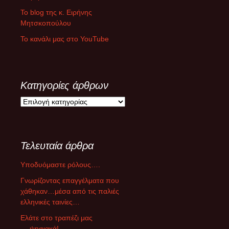
Το blog της κ. Ειρήνης
Μητσκοπούλου
Το κανάλι μας στο YouTube
Κατηγορίες άρθρων
Κ
α
τ
η
Τελευταία άρθρα
γ
ο
Υποδυόμαστε ρόλους….
ρ
ί
Γνωρίζοντας επαγγέλματα που
ε
χάθηκαν…μέσα από τις παλιές
ς
ελληνικές ταινίες…
ά
Ελάτε στο τραπέζι μας
ρ
….ψηφιακά!