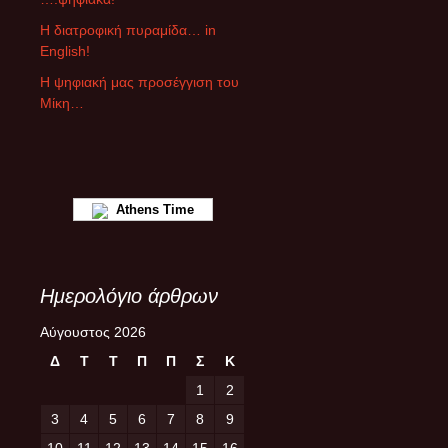
θ
ρ
Η διατροφική πυραμίδα… in
ω
English!
ν
Η ψηφιακή μας προσέγγιση του
Μίκη…
Athens Time
Ημερολόγιο άρθρων
Αύγουστος 2026
Δ
Τ
Τ
Π
Π
Σ
Κ
1
2
3
4
5
6
7
8
9