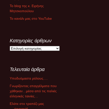
Το blog της κ. Ειρήνης
Μητσκοπούλου
Το κανάλι μας στο YouTube
Κατηγορίες άρθρων
Κ
α
τ
η
Τελευταία άρθρα
γ
ο
Υποδυόμαστε ρόλους….
ρ
ί
Γνωρίζοντας επαγγέλματα που
ε
χάθηκαν…μέσα από τις παλιές
ς
ελληνικές ταινίες…
ά
Ελάτε στο τραπέζι μας
ρ
….ψηφιακά!