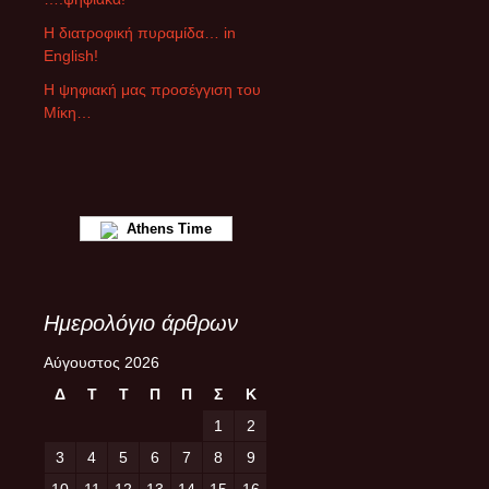
θ
ρ
Η διατροφική πυραμίδα… in
ω
English!
ν
Η ψηφιακή μας προσέγγιση του
Μίκη…
Athens Time
Ημερολόγιο άρθρων
Αύγουστος 2026
Δ
Τ
Τ
Π
Π
Σ
Κ
1
2
3
4
5
6
7
8
9