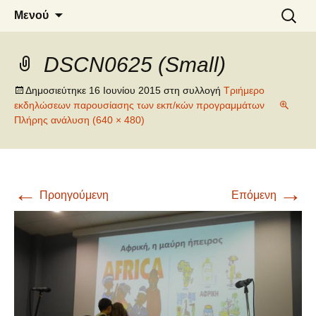
6o ΔΗΜΟΤΙΚΟ ΣΧΟΛΕΙΟ
Μετάβαση
Αναζήτ
Μενού
σε
για:
ΝΑΟΥΣΑΣ
περιεχόμενο
DSCN0625 (Small)
Δημοσιεύτηκε
16 Ιουνίου 2015
στη συλλογή
Τριήμερο
εκδηλώσεων παρουσίασης των εκπ/κών προγραμμάτων
Πλήρης ανάλυση (640 × 480)
←
→
Προηγούμενη
Επόμενη