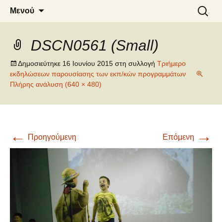
6o ΔΗΜΟΤΙΚΟ ΣΧΟΛΕΙΟ
Μετάβαση
Αναζήτ
Μενού
σε
για:
ΝΑΟΥΣΑΣ
περιεχόμενο
DSCN0561 (Small)
Δημοσιεύτηκε
16 Ιουνίου 2015
στη συλλογή
Τριήμερο
εκδηλώσεων παρουσίασης των εκπ/κών προγραμμάτων
Πλήρης ανάλυση (640 × 480)
←
→
Προηγούμενη
Επόμενη