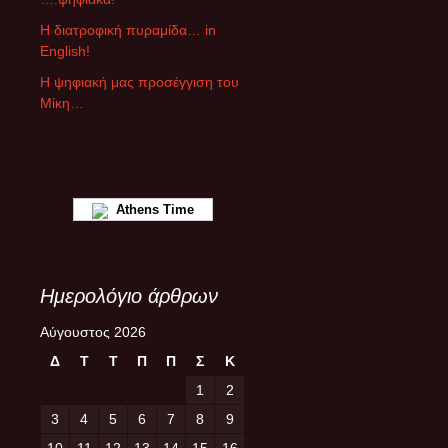
θ
ρ
Η διατροφική πυραμίδα… in
ω
English!
ν
Η ψηφιακή μας προσέγγιση του
Μίκη…
Athens Time
Ημερολόγιο άρθρων
Αύγουστος 2026
Δ
Τ
Τ
Π
Π
Σ
Κ
1
2
3
4
5
6
7
8
9