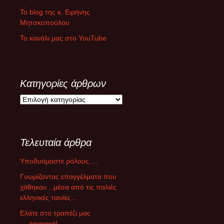
Το blog της κ. Ειρήνης
Μητσκοπούλου
Το κανάλι μας στο YouTube
Κατηγορίες άρθρων
Κ
α
τ
η
Τελευταία άρθρα
γ
ο
Υποδυόμαστε ρόλους….
ρ
ί
Γνωρίζοντας επαγγέλματα που
ε
χάθηκαν…μέσα από τις παλιές
ς
ελληνικές ταινίες…
ά
Ελάτε στο τραπέζι μας
ρ
….ψηφιακά!