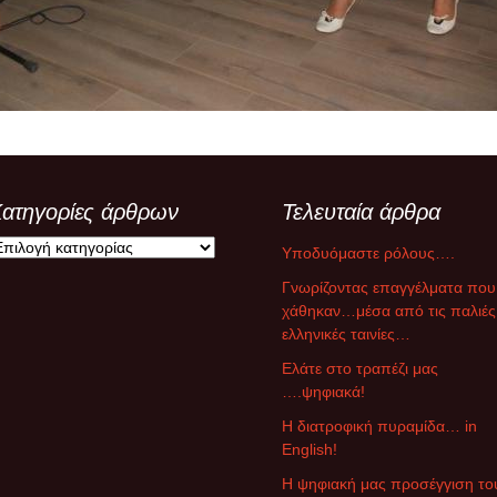
ξ αποστάσεως
υμναστική… εξ
ποστάσεως
ικαστικά… εξ
ποστάσεως
μήμα Ένταξης… εξ
ποστάσεως
ατηγορίες άρθρων
Τελευταία άρθρα
Υποδυόμαστε ρόλους….
Γνωρίζοντας επαγγέλματα που
χάθηκαν…μέσα από τις παλιές
ελληνικές ταινίες…
Ελάτε στο τραπέζι μας
….ψηφιακά!
Η διατροφική πυραμίδα… in
English!
Η ψηφιακή μας προσέγγιση το