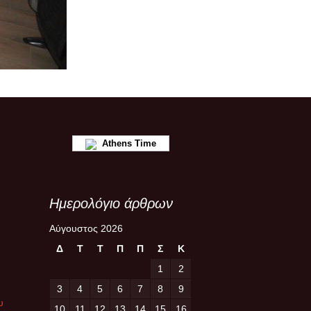
Athens Time
Ημερολόγιο άρθρων
Αύγουστος 2026
Δ
Τ
Τ
Π
Π
Σ
Κ
1
2
3
4
5
6
7
8
9
υ
10
11
12
13
14
15
16