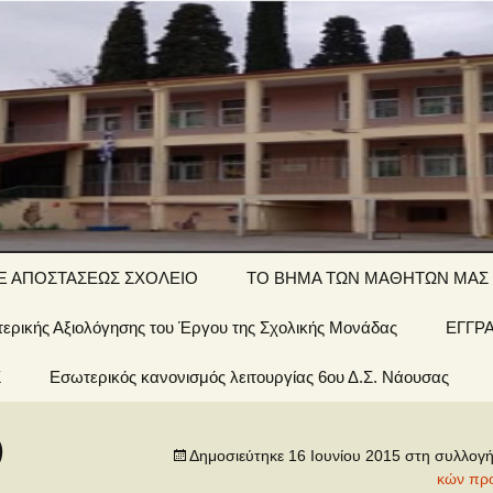
ΤΙΚΟ ΣΧΟΛΕΙΟ
Ξ ΑΠΟΣΤΑΣΕΩΣ ΣΧΟΛΕΙΟ
ΤΟ ΒΗΜΑ ΤΩΝ ΜΑΘΗΤΩΝ ΜΑΣ
ερικής Αξιολόγησης του Έργου της Σχολικής Μονάδας
΄ τάξη… εξ
Αινίγματα-
ΕΓΓΡ
ποστάσεως
σπαζοκεφαλιές
Σ
 Σχολείου
Εσωτερικός κανονισμός λειτουργίας 6ου Δ.Σ. Νάουσας
΄ τάξη… εξ
Εργασίες
ποστάσεως
έων &
)
Δημοσιεύτηκε
16 Ιουνίου 2015
στη συλλογ
1 τάξη… εξ
ποστάσεως
κών πρ
οί μας