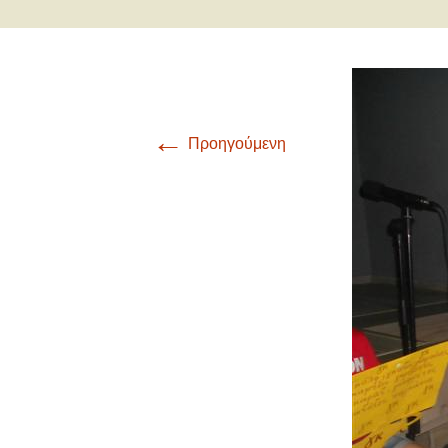
Γ
Οι μαθητές/ρι
α
Δ
α
←
Προηγούμενη
Ε
α
Σ
α
Τ
Α
α
Γ
α
Π