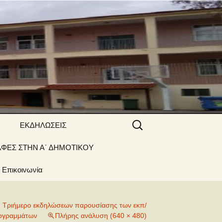
 ΝΑΟΥΣΑΣ
Αναζήτηση
ΕΚΔΗΛΩΣΕΙΣ
για:
ΑΦΕΣ ΣΤΗΝ Α΄ ΔΗΜΟΤΙΚΟΥ
Γιορτές –
Δραστηριότητες
Επικοινωνία
ή
Τριήμερο εκδηλώσεων παρουσίασης των εκπ/
ογραμμάτων
Πλήρης ανάλυση (640 × 480)