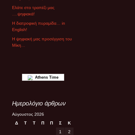
ά
Ελάτε στο τραπέζι μας
ρ
….ψηφιακά!
θ
ρ
Η διατροφική πυραμίδα… in
ω
English!
ν
Η ψηφιακή μας προσέγγιση του
Μίκη…
Athens Time
Ημερολόγιο άρθρων
Αύγουστος 2026
Δ
Τ
Τ
Π
Π
Σ
Κ
1
2