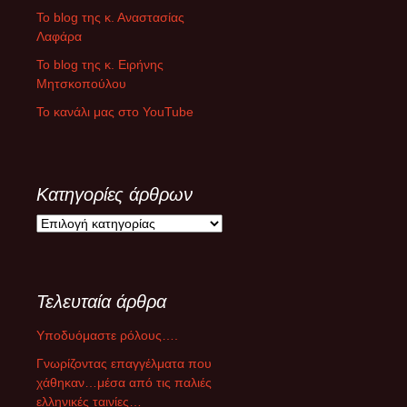
Το blog της κ. Αναστασίας
Λαφάρα
Το blog της κ. Ειρήνης
Μητσκοπούλου
Το κανάλι μας στο YouTube
Κατηγορίες άρθρων
Κ
α
τ
η
Τελευταία άρθρα
γ
ο
Υποδυόμαστε ρόλους….
ρ
ί
Γνωρίζοντας επαγγέλματα που
ε
χάθηκαν…μέσα από τις παλιές
ς
ελληνικές ταινίες…