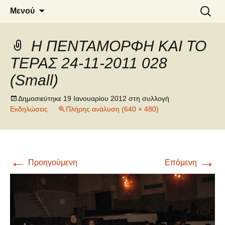
6o ΔΗΜΟΤΙΚΟ ΣΧΟΛΕΙΟ
Μετάβαση
Αναζήτ
Μενού
σε
για:
ΝΑΟΥΣΑΣ
περιεχόμενο
Η ΠΕΝΤΑΜΟΡΦΗ ΚΑΙ ΤΟ
ΤΕΡΑΣ 24-11-2011 028
(Small)
Δημοσιεύτηκε
19 Ιανουαρίου 2012
στη συλλογή
Εκδηλώσεις
Πλήρης ανάλυση (640 × 480)
←
→
Προηγούμενη
Επόμενη