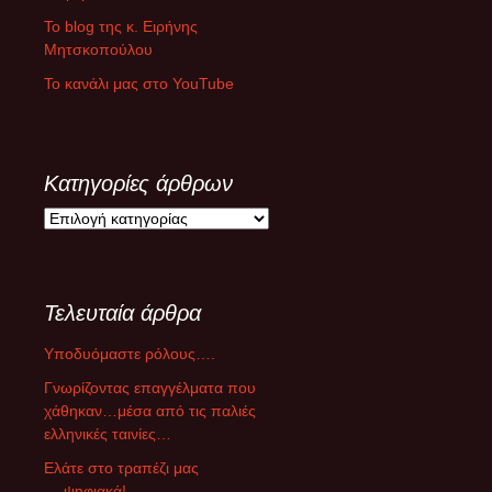
Το blog της κ. Ειρήνης
Μητσκοπούλου
Το κανάλι μας στο YouTube
Κατηγορίες άρθρων
Κ
α
τ
η
Τελευταία άρθρα
γ
ο
Υποδυόμαστε ρόλους….
ρ
ί
Γνωρίζοντας επαγγέλματα που
ε
χάθηκαν…μέσα από τις παλιές
ς
ελληνικές ταινίες…
ά
Ελάτε στο τραπέζι μας
ρ
….ψηφιακά!