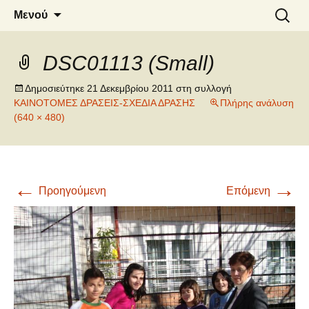
6o ΔΗΜΟΤΙΚΟ ΣΧΟΛΕΙΟ
Μετάβαση
Αναζήτ
Μενού
σε
για:
ΝΑΟΥΣΑΣ
περιεχόμενο
DSC01113 (Small)
Δημοσιεύτηκε
21 Δεκεμβρίου 2011
στη συλλογή
ΚΑΙΝΟΤΟΜΕΣ ΔΡΑΣΕΙΣ-ΣΧΕΔΙΑ ΔΡΑΣΗΣ
Πλήρης ανάλυση
(640 × 480)
←
→
Προηγούμενη
Επόμενη