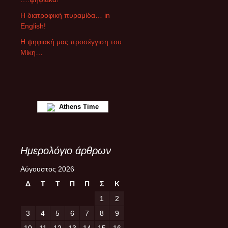
θ
ρ
Η διατροφική πυραμίδα… in
ω
English!
ν
Η ψηφιακή μας προσέγγιση του
Μίκη…
Athens Time
Ημερολόγιο άρθρων
Αύγουστος 2026
Δ
Τ
Τ
Π
Π
Σ
Κ
1
2
3
4
5
6
7
8
9