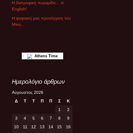
ρ
Η διατροφική πυραμίδα… in
ω
English!
ν
Η ψηφιακή μας προσέγγιση του
Μίκη…
Athens Time
Ημερολόγιο άρθρων
Αύγουστος 2026
Δ
Τ
Τ
Π
Π
Σ
Κ
1
2
3
4
5
6
7
8
9
10
11
12
13
14
15
16