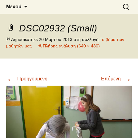
6o ΔΗΜΟΤΙΚΟ ΣΧΟΛΕΙΟ
Μετάβαση
Αναζήτ
Μενού
σε
για:
ΝΑΟΥΣΑΣ
περιεχόμενο
DSC02932 (Small)
Δημοσιεύτηκε
20 Μαρτίου 2013
στη συλλογή
Το βήμα των
μαθητών μας
Πλήρης ανάλυση (640 × 480)
←
→
Προηγούμενη
Επόμενη