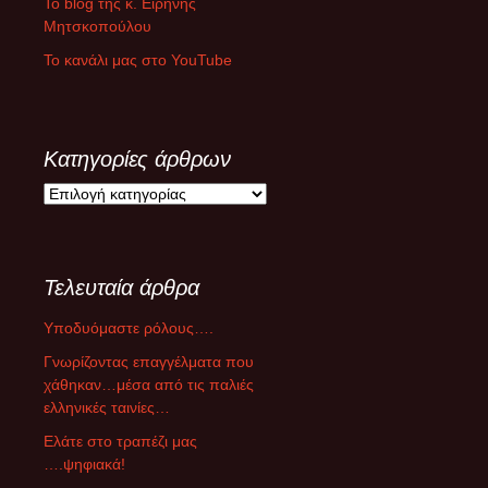
Το blog της κ. Ειρήνης
Μητσκοπούλου
Το κανάλι μας στο YouTube
Κατηγορίες άρθρων
Κ
α
τ
η
Τελευταία άρθρα
γ
ο
Υποδυόμαστε ρόλους….
ρ
ί
Γνωρίζοντας επαγγέλματα που
ε
χάθηκαν…μέσα από τις παλιές
ς
ελληνικές ταινίες…
ά
Ελάτε στο τραπέζι μας
ρ
….ψηφιακά!
θ