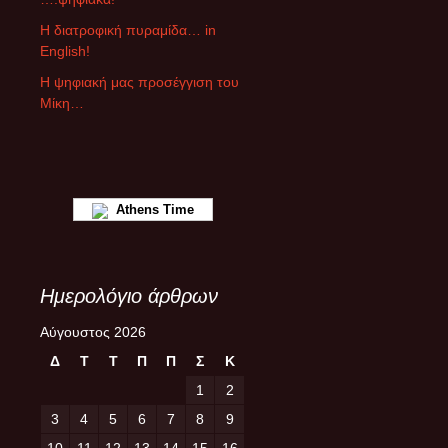
θ
ρ
Η διατροφική πυραμίδα… in
ω
English!
ν
Η ψηφιακή μας προσέγγιση του
Μίκη…
Athens Time
Ημερολόγιο άρθρων
Αύγουστος 2026
Δ
Τ
Τ
Π
Π
Σ
Κ
1
2
3
4
5
6
7
8
9