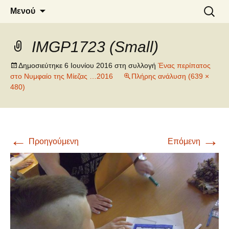
6o ΔΗΜΟΤΙΚΟ ΣΧΟΛΕΙΟ
Μετάβαση
Αναζήτ
Μενού
σε
για:
ΝΑΟΥΣΑΣ
περιεχόμενο
IMGP1723 (Small)
Δημοσιεύτηκε
6 Ιουνίου 2016
στη συλλογή
Ένας περίπατος
στο Νυμφαίο της Μίεζας …2016
Πλήρης ανάλυση (639 ×
480)
←
→
Προηγούμενη
Επόμενη