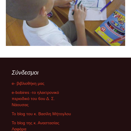
Σύνδεσμοι
e- βιβλιοθήκη μας
e-bobires -το ηλεκτρονικό
περιοδικό του 6ου Δ. Σ.
Νάουσας
To blog του κ. Βασίλη Μήτογλου
Το blog της κ. Αναστασίας
Λαφάρα