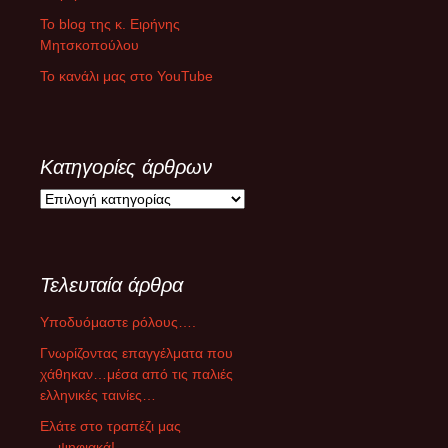
Το blog της κ. Ειρήνης
Μητσκοπούλου
Το κανάλι μας στο YouTube
Κατηγορίες άρθρων
Κ
α
τ
η
Τελευταία άρθρα
γ
ο
Υποδυόμαστε ρόλους….
ρ
ί
Γνωρίζοντας επαγγέλματα που
ε
χάθηκαν…μέσα από τις παλιές
ς
ελληνικές ταινίες…
ά
Ελάτε στο τραπέζι μας
ρ
….ψηφιακά!