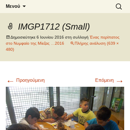
6o ΔΗΜΟΤΙΚΟ ΣΧΟΛΕΙΟ
Μετάβαση
Αναζήτ
Μενού
σε
για:
ΝΑΟΥΣΑΣ
περιεχόμενο
IMGP1712 (Small)
Δημοσιεύτηκε
6 Ιουνίου 2016
στη συλλογή
Ένας περίπατος
στο Νυμφαίο της Μίεζας …2016
Πλήρης ανάλυση (639 ×
480)
←
→
Προηγούμενη
Επόμενη