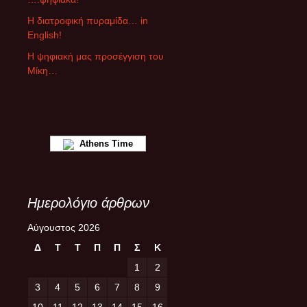
θ
ρ
Η διατροφική πυραμίδα… in
ω
English!
ν
Η ψηφιακή μας προσέγγιση του
Μίκη…
Athens Time
Ημερολόγιο άρθρων
Αύγουστος 2026
Δ
Τ
Τ
Π
Π
Σ
Κ
1
2
3
4
5
6
7
8
9