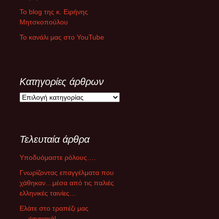
Το blog της κ. Ειρήνης
Μητσκοπούλου
Το κανάλι μας στο YouTube
Κατηγορίες άρθρων
Κ
α
τ
η
Τελευταία άρθρα
γ
ο
Υποδυόμαστε ρόλους….
ρ
ί
Γνωρίζοντας επαγγέλματα που
ε
χάθηκαν…μέσα από τις παλιές
ς
ελληνικές ταινίες…
ά
Ελάτε στο τραπέζι μας
ρ
….ψηφιακά!