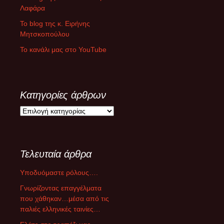
Λαφάρα
Το blog της κ. Ειρήνης
Μητσκοπούλου
Το κανάλι μας στο YouTube
Κατηγορίες άρθρων
Κ
α
τ
η
Τελευταία άρθρα
γ
ο
Υποδυόμαστε ρόλους….
ρ
ί
Γνωρίζοντας επαγγέλματα
ε
που χάθηκαν…μέσα από τις
ς
παλιές ελληνικές ταινίες…
ά