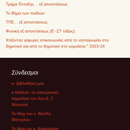
Τμήμα Ένταξης… εξ αποστάσεως
Το Βήμα των παιδιών
ΤΠΕ… εξ αποστάσεως
Φυσική εξ αποστάσεως (Ε -ΣΤ τάξεις)
Χτίζοντας γέφυρες επικοινωνίας από το νηπιαγωγείο στο
δημοτικό και από το δημοτικό στο γυμνάσιο." 2023-24
Σύνδεσμοι
e- βιβλιοθήκη μας
e-bobires -το ηλεκτρονικό
περιοδικό του 6ου Δ. Σ.
Νάουσας
To blog του κ. Βασίλη
Μήτογλου
Το blog της κ. Αναστασίας