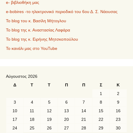
e- βιβλιοθήκη μας
e-bobires -το ηλεκτρονικό περιοδικό του 6ου Δ. Σ. Νάουσας
To blog του κ. Βασίλη Μήτογλου
Το blog της κ. Αναστασίας Λαφάρα
Το blog της κ. Ειρήνης Μητσκοπούλου
Το κανάλι μας στο YouTube
Αύγουστος 2026
Δ
Τ
Τ
Π
Π
Σ
Κ
1
2
3
4
5
6
7
8
9
10
11
12
13
14
15
16
17
18
19
20
21
22
23
24
25
26
27
28
29
30