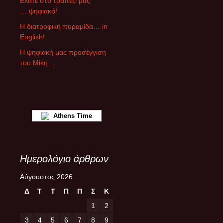
Ελάτε στο τραπέζι μας
ρ
….ψηφιακά!
θ
ρ
Η διατροφική πυραμίδα… in
ω
English!
ν
Η ψηφιακή μας προσέγγιση
του Μίκη…
Athens Time
Ημερολόγιο άρθρων
Αύγουστος 2026
Δ
Τ
Τ
Π
Π
Σ
Κ
1
2
3
4
5
6
7
8
9