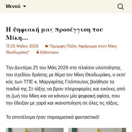
6o ΔΗΜΟΤΙΚΟ ΣΧΟΛΕΙΟ
Μετάβαση
Αναζήτ
Μενού
σε
για:
ΝΑΟΥΣΑΣ
περιεχόμενο
Η ψηφιακή μας προσέγγιση του
Μίκη…
25 Μαΐου 2026
'Ομορφη Πόλη: Αφιέρωμα στον Μίκη
Θεοδωράκη"
6dimnaou
Την Δευτέρα 25 του Μάη 2026 στο πλαίσιο υλοποίησης
του σχεδίου δράσης με θέμα τον Μίκη Θεοδωράκη, ο εκπ/
κός των ΤΠΕ κ. Μαργαρίτης Γιτόπουλος βοήθησε τα
παιδιά της Στ τάξης να βρον πληροφορίες και εικόνες από
τη ζωή του Μίκη και να κάνουν μία ψηφιακή αφίσα, που
την έδειξαν με χαρά και ικανοποίηση σε όλες τις τάξεις.
Το αποτέλσμα ήταν παραγματικά φανταστικό!