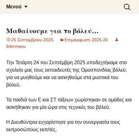
6o ΔΗΜΟΤΙΚΟ ΣΧΟΛΕΙΟ
Μετάβαση
Αναζήτ
Μενού
σε
για:
ΝΑΟΥΣΑΣ
περιεχόμενο
Μαθαίνουμε για το βόλευ…
26 Σεπτεμβρίου 2025
Επιμόρφωση 2025-26
6dimnaou
Την Τετάρτη 24 του Σεπτέμβρη 2025 υποδεχτήκαμε στο
σχολείο μας τους εκπαιδευτές της Ομοσπονδίας βόλεϋ,
για να μυηθούμε και να ασκηθούμε στα μυστικά του
βόλεϋ.
Τα παιδιά των Ε και ΣΤ τάξεων χωρίστηκαν σε ομάδες και
ασκήθηκαν για μία ώρα στις τεχνικές του βόλεϋ.
Η Διευθύντρια ευχαρίστησε για την συνεργασία τους
εκπροσώπους εκπ/τές.