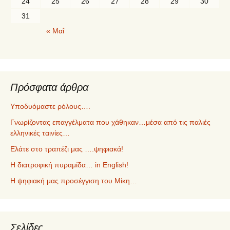
24
25
26
27
28
29
30
31
« Μαΐ
Πρόσφατα άρθρα
Υποδυόμαστε ρόλους….
Γνωρίζοντας επαγγέλματα που χάθηκαν…μέσα από τις παλιές
ελληνικές ταινίες…
Ελάτε στο τραπέζι μας ….ψηφιακά!
Η διατροφική πυραμίδα… in English!
Η ψηφιακή μας προσέγγιση του Μίκη…
Σελίδες