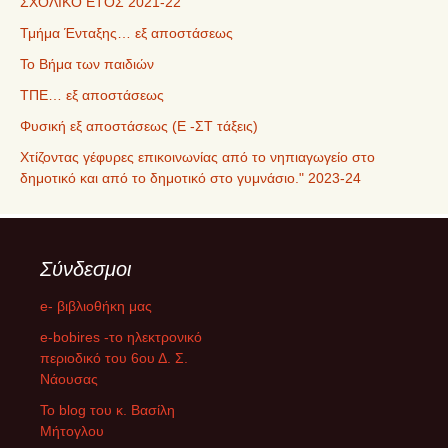
ΣΧΟΛΙΚΟ ΕΤΟΣ 2021-22
Τμήμα Ένταξης… εξ αποστάσεως
Το Βήμα των παιδιών
ΤΠΕ… εξ αποστάσεως
Φυσική εξ αποστάσεως (Ε -ΣΤ τάξεις)
Χτίζοντας γέφυρες επικοινωνίας από το νηπιαγωγείο στο
δημοτικό και από το δημοτικό στο γυμνάσιο." 2023-24
Σύνδεσμοι
e- βιβλιοθήκη μας
e-bobires -το ηλεκτρονικό
περιοδικό του 6ου Δ. Σ.
Νάουσας
To blog του κ. Βασίλη
Μήτογλου