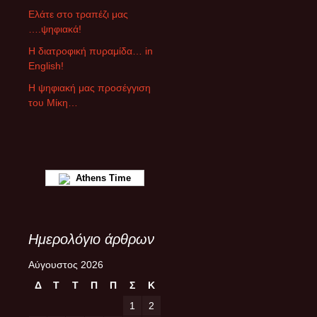
ά
Ελάτε στο τραπέζι μας
ρ
….ψηφιακά!
θ
ρ
Η διατροφική πυραμίδα… in
ω
English!
ν
Η ψηφιακή μας προσέγγιση
του Μίκη…
Athens Time
Ημερολόγιο άρθρων
Αύγουστος 2026
Δ
Τ
Τ
Π
Π
Σ
Κ
1
2