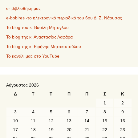
e- βιβλιοθήκη μας
e-bobires -το ηλεκτρονικό περιοδικό του 6ου Δ. Σ. Νάουσας
To blog του κ. Βασίλη Μήτογλου
Το blog της κ. Αναστασίας Λαφάρα
Το blog της κ. Ειρήνης Μητσκοπούλου
Το κανάλι μας στο YouTube
Αύγουστος 2026
Δ
Τ
Τ
Π
Π
Σ
Κ
1
2
3
4
5
6
7
8
9
10
11
12
13
14
15
16
17
18
19
20
21
22
23