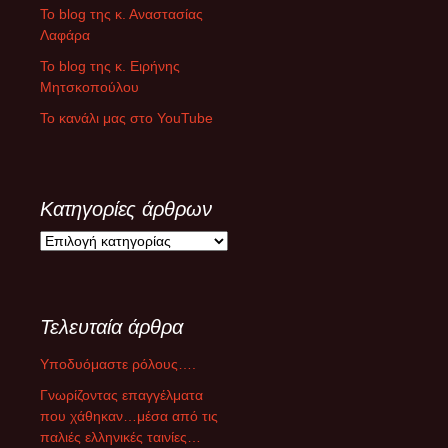
Το blog της κ. Αναστασίας
Λαφάρα
Το blog της κ. Ειρήνης
Μητσκοπούλου
Το κανάλι μας στο YouTube
Κατηγορίες άρθρων
Κ
α
τ
η
Τελευταία άρθρα
γ
ο
Υποδυόμαστε ρόλους….
ρ
ί
Γνωρίζοντας επαγγέλματα
ε
που χάθηκαν…μέσα από τις
ς
παλιές ελληνικές ταινίες…